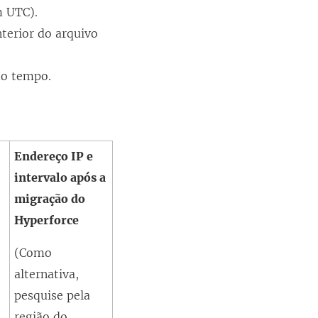
m UTC).
j
terior do arquivo
a
n
mo tempo.
e
l
a
)
Endereço IP e
intervalo após a
migração do
Hyperforce
(Como
alternativa,
pesquise pela
região do