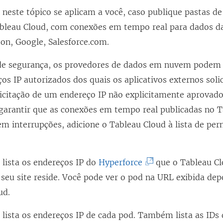
neste tópico se aplicam a você, caso publique pastas de
bleau Cloud
, com conexões em tempo real para dados d
n, Google, Salesforce.com.
e segurança, os provedores de dados em nuvem podem e
os IP autorizados dos quais os aplicativos externos sol
icitação de um endereço IP não explicitamente aprovado
a garantir que as conexões em tempo real publicadas no 
 interrupções, adicione o Tableau Cloud à lista de pe
(
 lista os endereços IP do
Hyperforce
que o Tableau Cl
O
seu site reside. Você pode ver o pod na URL exibida dep
l
ud
.
i
o lista os endereços IP de cada pod. Também lista as IDs
n