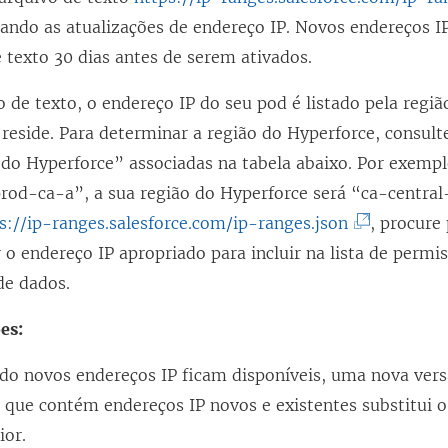
ando as atualizações de endereço IP. Novos endereços I
 texto 30 dias antes de serem ativados.
 de texto, o endereço IP do seu pod é listado pela regi
reside. Para determinar a região do Hyperforce, consult
 do Hyperforce” associadas na tabela abaixo. Por exemp
prod-ca-a”, a sua região do Hyperforce será “ca-central
(
s://ip-ranges.salesforce.com/ip-ranges.json
, procure
O
 o endereço IP apropriado para incluir na lista de permi
l
de dados.
i
es:
n
k
do novos endereços IP ficam disponíveis, uma nova vers
a
 que contém endereços IP novos e existentes substitui o
b
ior.