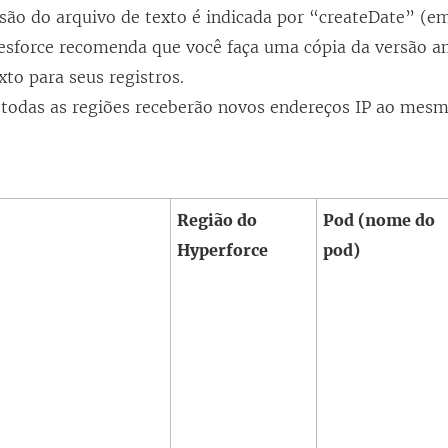
r
são do arquivo de texto é indicada por “createDate” (e
e
esforce recomenda que você faça uma cópia da versão an
e
xto para seus registros.
m
todas as regiões receberão novos endereços IP ao mes
n
o
P
v
Região do
Pod (
nome do
a
Hyperforce
pod
)
j
a
n
e
l
a
)