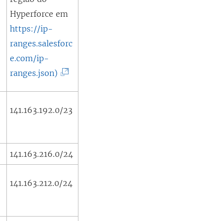
Hyperforce em
https://ip-
ranges.salesforc
e.com/ip-
(
ranges.json)
O
l
141.163.192.0/23
i
n
k
141.163.216.0/24
a
b
141.163.212.0/24
r
e
e