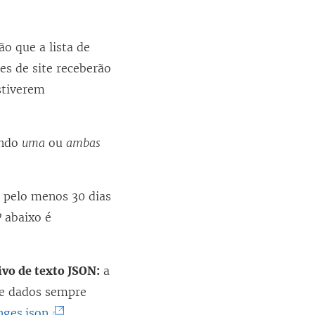
o que a lista de
es de site receberão
stiverem
ando
uma
ou
ambas
:
pelo menos 30 dias
P abaixo é
vo de texto JSON:
a
de dados sempre
(
nges.json
,