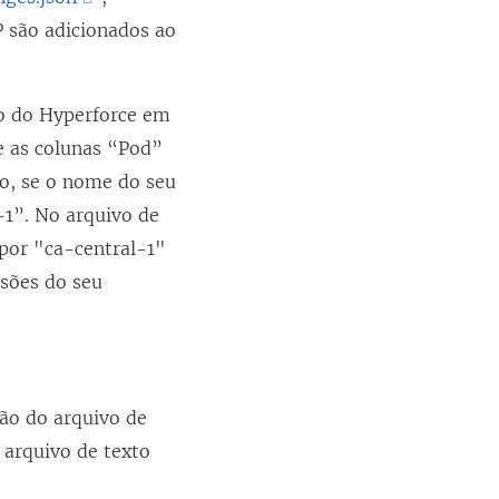
O
P são adicionados ao
l
i
ão do Hyperforce em
n
e as colunas “Pod”
k
lo, se o nome do seu
a
-1”. No arquivo de
b
 por "ca-central-1"
r
ssões do seu
e
e
m
n
ão do arquivo de
o
 arquivo de texto
v
a