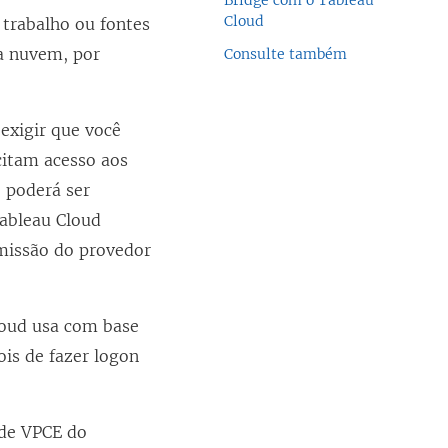
Bridge com o Tableau
Cloud
 trabalho ou fontes
a nuvem, por
Consulte também
xigir que você
icitam acesso aos
 poderá ser
Tableau Cloud
rmissão do provedor
oud usa com base
ois de fazer logon
 de VPCE do