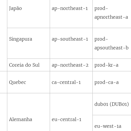
Japão
ap-northeast-1
prod-
apnortheast-a
Singapura
ap-southeast-1
prod-
apsoutheast-b
Coreia do Sul
ap-northeast-2
prod-kr-a
Quebec
ca-central-1
prod-ca-a
dub01 (DUB01)
Alemanha
eu-central-1
eu-west-1a