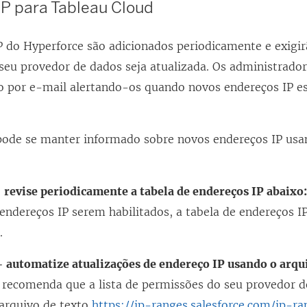
IP para Tableau Cloud
l
a
P do Hyperforce são adicionados periodicamente e exigirã
)
seu provedor de dados seja atualizada. Os administrador
o por e-mail alertando-os quando novos endereços IP e
ode se manter informado sobre novos endereços IP us
 revise periodicamente a tabela de endereços IP abaixo
endereços IP serem habilitados, a tabela de endereços I
.
 automatize atualizações de endereço IP usando o arqui
e recomenda que a lista de permissões do seu provedor 
 arquivo de texto
https://ip-ranges.salesforce.com/ip-ra