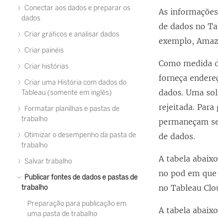
Conectar aos dados e preparar os
As informações 
dados
de dados no
Ta
Criar gráficos e analisar dados
exemplo, Amazo
Criar painéis
Como medida d
Criar histórias
forneça endereç
Criar uma História com dados do
dados. Uma sol
Tableau (somente em inglês)
rejeitada. Par
Formatar planilhas e pastas de
trabalho
permaneçam sem
Otimizar o desempenho da pasta de
de dados.
trabalho
A tabela abaixo
Salvar trabalho
no pod em que 
Publicar fontes de dados e pastas de
no
Tableau Clo
trabalho
Preparação para publicação em
A tabela abaix
uma pasta de trabalho