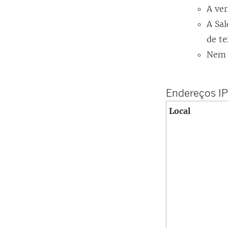
A ver
A Sal
de te
Nem 
Endereços I
Local