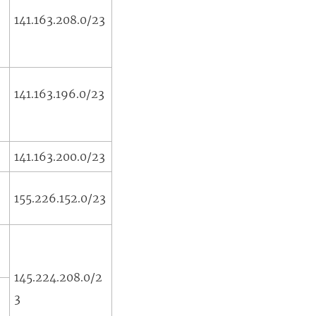
141.163.208.0/23
m
n
o
v
141.163.196.0/23
a
j
a
141.163.200.0/23
n
e
155.226.152.0/23
l
a
)
145.224.208.0/2
3