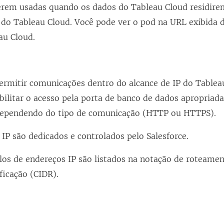
erem usadas quando os dados do Tableau Cloud residir
k
a do Tableau Cloud. Você pode ver o pod na URL exibida d
a
au Cloud
.
b
r
e
ermitir comunicações dentro do alcance de IP do Tableau
e
bilitar o acesso pela porta de banco de dados apropriad
m
dependendo do tipo de comunicação (HTTP ou HTTPS).
n
o
IP são dedicados e controlados pelo Salesforce.
v
alos de endereços IP são listados na notação de roteame
a
ficação (CIDR).
j
a
n
e