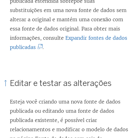
publicada estendida sobrepõe suas
substituições em uma nova fonte de dados sem
alterar a original e mantém uma conexão com
essa fonte de dados original. Para obter mais
informações, consulte
Expandir fontes de dados
(
publicadas
.
O
l
i
Editar e testar as alterações
n
k
Esteja você criando uma nova fonte de dados
a
publicada ou editando uma fonte de dados
b
publicada existente, é possível criar
r
relacionamentos e modificar o modelo de dados
e