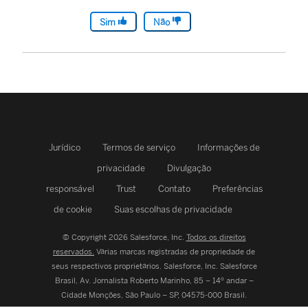
Sim
Não
Jurídico
Termos de serviço
Informações de
privacidade
Divulgação
responsável
Trust
Contato
Preferências
de cookie
Suas escolhas de privacidade
© Copyright 2026 Salesforce, Inc.
Todos os direitos
reservados.
Várias marcas registradas de propriedade de
seus respectivos proprietários. Salesforce, Inc.
Salesforce
Brasil, Av. Jornalista Roberto Marinho, 85 – 14º andar –
Cidade Monções, São Paulo – SP, 04575-000 Brasil.