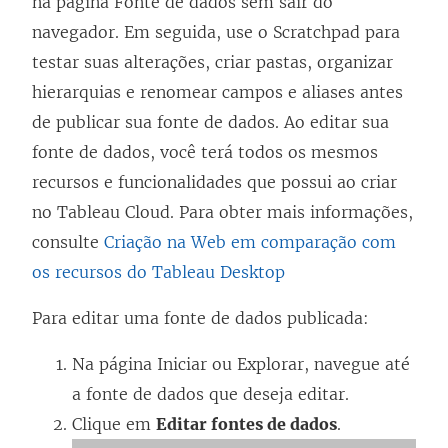
na página Fonte de dados sem sair do
e
navegador. Em seguida, use o Scratchpad para
m
testar suas alterações, criar pastas, organizar
n
hierarquias e renomear campos e aliases antes
o
de publicar sua fonte de dados. Ao editar sua
v
fonte de dados, você terá todos os mesmos
a
recursos e funcionalidades que possui ao criar
j
no Tableau Cloud. Para obter mais informações,
a
consulte
Criação na Web em comparação com
n
os recursos do Tableau Desktop
e
l
Para editar uma fonte de dados publicada:
a
Na página Iniciar ou Explorar, navegue até
)
a fonte de dados que deseja editar.
Clique em
Editar fontes de dados
.