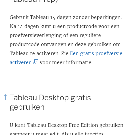
Gebruik Tableau 14 dagen zonder beperkingen.
Na 14 dagen kunt u een productcode voor een
proefversieverlenging of een reguliere
productcode ontvangen en deze gebruiken om
Tableau te activeren. Zie
Een gratis proefversie
(
activeren
voor meer informatie.
L
i
n
Tableau Desktop gratis
k
gebruiken
w
o
U kunt Tableau Desktop Free Edition gebruiken
r
wanneer u maar wilt. Als u alle functies,
d