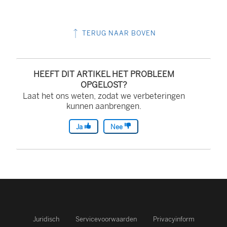
i
w
n
v
TERUG NAAR BOVEN
k
e
w
n
o
HEEFT DIT ARTIKEL HET PROBLEEM
s
r
OPGELOST?
t
Laat het ons weten, zodat we verbeteringen
d
e
kunnen aanbrengen.
t
r
i
Ja
Nee
g
n
e
e
o
e
p
n
e
n
n
i
Juridisch
Servicevoorwaarden
Privacyinform
d