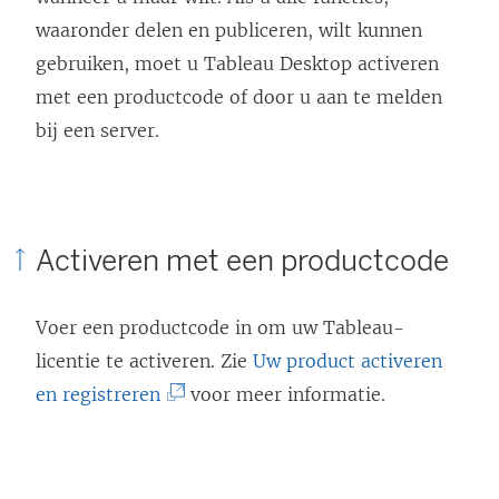
waaronder delen en publiceren, wilt kunnen
t
gebruiken, moet u Tableau Desktop activeren
i
met een productcode of door u aan te melden
n
bij een server.
e
e
n
n
Activeren met een productcode
i
e
Voer een productcode in om uw Tableau-
u
licentie te activeren. Zie
Uw product activeren
w
(
en registreren
voor meer informatie.
v
L
e
i
n
n
s