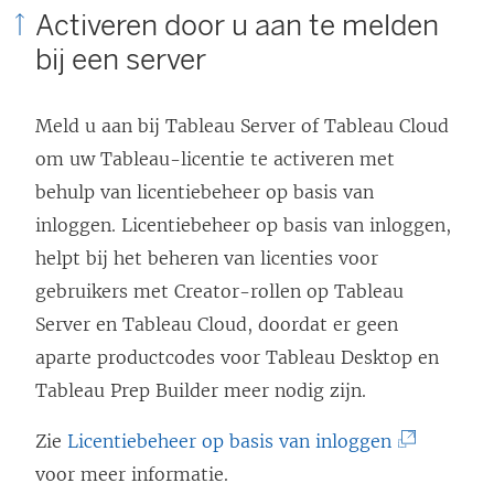
Activeren door u aan te melden
k
t
bij een server
w
e
o
r
Meld u aan bij
Tableau Server
of
Tableau Cloud
r
g
om uw Tableau-licentie te activeren met
d
e
behulp van
licentiebeheer op basis van
t
o
inloggen
.
Licentiebeheer op basis van inloggen
,
i
p
helpt bij het beheren van licenties voor
n
e
gebruikers met Creator-rollen op Tableau
e
n
Server en Tableau Cloud, doordat er geen
e
d
aparte productcodes voor Tableau Desktop en
n
)
Tableau Prep Builder meer nodig zijn.
n
i
(
Zie
Licentiebeheer op basis van inloggen
e
L
voor meer informatie.
u