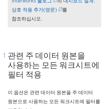
(
링
크
Interworks 블로그
의
대시보드 설계:
링
(
크
가
상호 작용 추가(영문)
를
크
링
가
새
참조하십시오.
가
크
새
창
새
가
창
에
창
새
에
서
관련 주 데이터 원본을
에
창
서
열
사용하는 모든 워크시트에
서
에
열
림
열
서
림
)
필터 적용
림
열
)
)
림
이 옵션은 관련 데이터 원본을 주 데이터
)
원본으로 사용하는 모든 워크시트에 필터를