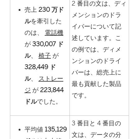
2 番目の文は、ディ
売上
230 万ド
メンションのドラ
ル
を牽引した
イバーについて記
のは、
電話機
述しています。こ
が
330,007 ド
の例では、ディメ
ル
、
椅子
が
ンションのドライ
328,449 ド
バーは、総売上に
ル
、
ストレー
最も貢献した製品
ジ
が
223,844
です。
ドル
でした。
3 番目と 4 番目の
平均値
135,129
文は、データの分