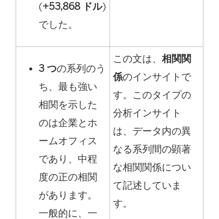
(
+53,868 ドル
)
でした。
この文は、
相関関
3 つ
の系列のう
係
のインサイトで
ち、最も強い
す。このタイプの
相関を示した
分析インサイト
のは企業とホ
は、データ内の異
ームオフィス
なる系列間の顕著
であり、中程
な相関関係につい
度の正の相関
て記述していま
があります。
す。
一般的に、一