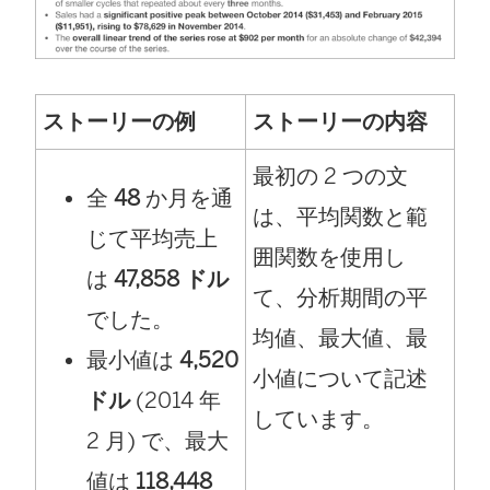
ストーリーの例
ストーリーの内容
最初の 2 つの文
全
48
か月を通
は、平均関数と範
じて平均売上
囲関数を使用し
は
47,858 ドル
て、分析期間の平
でした。
均値、最大値、最
最小値は
4,520
小値について記述
ドル
(2014 年
しています。
2 月) で、最大
値は
118,448