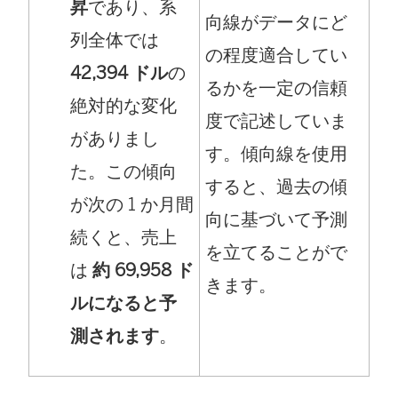
昇
であり、系
向線がデータにど
列全体では
の程度適合してい
42,394 ドル
の
るかを一定の信頼
絶対的な変化
度で記述していま
がありまし
す。傾向線を使用
た。この傾向
すると、過去の傾
が次の 1 か月間
向に基づいて予測
続くと、売上
を立てることがで
は
約 69,958 ド
きます。
ルになると予
測されます
。