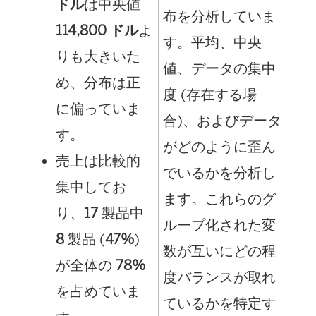
ドル
は中央値
布を分析していま
114,800 ドル
よ
す。平均、中央
りも大きいた
値、データの集中
め、分布は正
度 (存在する場
に偏っていま
合)、およびデータ
す。
がどのように歪ん
売上は比較的
でいるかを分析し
集中してお
ます。これらのグ
り、
17
製品中
ループ化された変
8
製品 (
47%
)
数が互いにどの程
が全体の
78%
度バランスが取れ
を占めていま
ているかを特定す