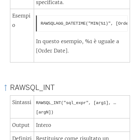
specificata.
Esempi
RAWSQLAGG_DATETIME("MIN(%1)", [Order Da
o
In questo esempio, %1 è uguale a
[Order Date].
RAWSQL_INT
Sintassi
RAWSQL_INT("sql_expr", [arg1], …
[argN])
Output
Intero
Definizi
Restituisce come risultato un