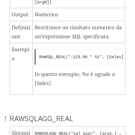
[argN])
Output
Numerico
Definizi
Restituisce un risultato numerico da
one
un’espressione SQL specificata.
Esempi
RAWSQL_REAL("-123.98 * %1", [Sales])
o
In questo esempio, %1 è uguale a
[Sales]
RAWSQLAGG_REAL
Sintassi
RAWSQLAGG_REAL("sql_expr", [arg1,] …