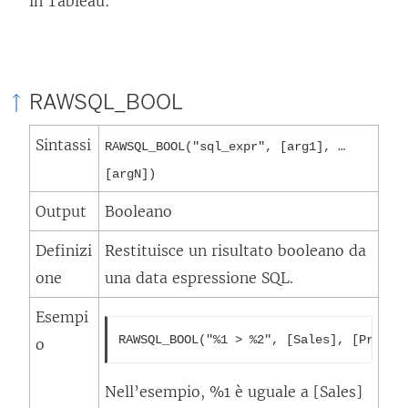
in Tableau:
RAWSQL_BOOL
Sintassi
RAWSQL_BOOL("sql_expr", [arg1], …
[argN])
Output
Booleano
Definizi
Restituisce un risultato booleano da
one
una data espressione SQL.
Esempi
RAWSQL_BOOL("%1 > %2", [Sales], [Profit
o
Nell’esempio, %1 è uguale a [Sales]