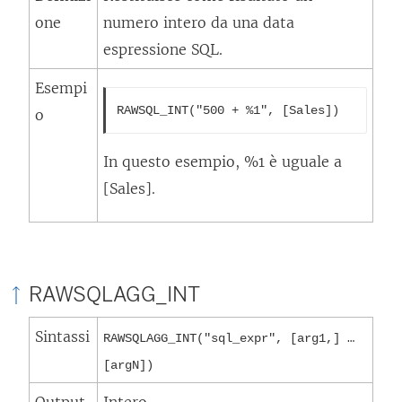
one
numero intero da una data
espressione SQL.
Esempi
RAWSQL_INT("500 + %1", [Sales])
o
In questo esempio, %1 è uguale a
[Sales].
RAWSQLAGG_INT
Sintassi
RAWSQLAGG_INT("sql_expr", [arg1,] …
[argN])