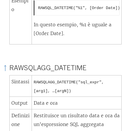
Esempi
RAWSQL_DATETIME("%1", [Order Date])
o
In questo esempio, %1 è uguale a
[Order Date].
RAWSQLAGG_DATETIME
Sintassi
RAWSQLAGG_DATETIME("sql_expr",
[arg1], …[argN])
Output
Data e ora
Definizi
Restituisce un risultato data e ora da
one
un’espressione SQL aggregata