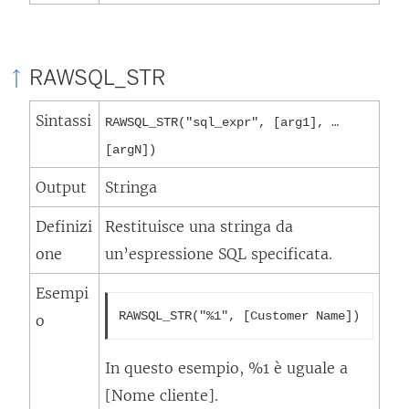
RAWSQL_STR
Sintassi
RAWSQL_STR("sql_expr", [arg1], …
[argN])
Output
Stringa
Definizi
Restituisce una stringa da
one
un’espressione SQL specificata.
Esempi
RAWSQL_STR("%1", [Customer Name])
o
In questo esempio, %1 è uguale a
[Nome cliente].