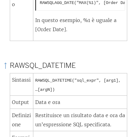
RAWSQLAGG_DATE("MAX(%1)", [Order Date])
o
In questo esempio, %1 è uguale a
[Order Date].
RAWSQL_DATETIME
Sintassi
RAWSQL_DATETIME("sql_expr", [arg1],
…[argN])
Output
Data e ora
Definizi
Restituisce un risultato data e ora da
one
un’espressione SQL specificata.