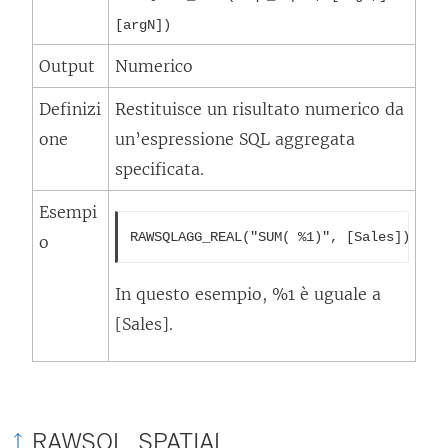
[argN])
Output
Numerico
Definizi
Restituisce un risultato numerico da
one
un’espressione SQL aggregata
specificata.
Esempi
RAWSQLAGG_REAL("SUM( %1)", [Sales])
o
In questo esempio, %1 è uguale a
[Sales].
RAWSQL_SPATIAL