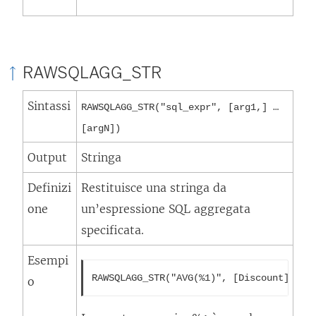
RAWSQLAGG_STR
Sintassi
RAWSQLAGG_STR("sql_expr", [arg1,] …
[argN])
Output
Stringa
Definizi
Restituisce una stringa da
one
un’espressione SQL aggregata
specificata.
Esempi
RAWSQLAGG_STR("AVG(%1)", [Discount])
o