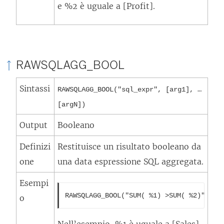
e %2 è uguale a [Profit].
RAWSQLAGG_BOOL
Sintassi
RAWSQLAGG_BOOL("sql_expr", [arg1], …
[argN])
Output
Booleano
Definizi
Restituisce un risultato booleano da
one
una data espressione SQL aggregata.
Esempi
RAWSQLAGG_BOOL("SUM( %1) >SUM( %2)", [S
o