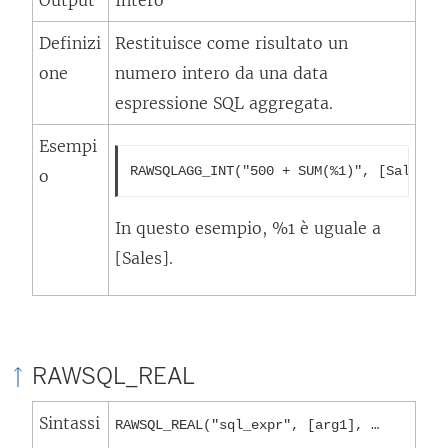
Output
Intero
Definizi
Restituisce come risultato un
one
numero intero da una data
espressione SQL aggregata.
Esempi
RAWSQLAGG_INT("500 + SUM(%1)", [Sales])
o
In questo esempio, %1 è uguale a
[Sales].
RAWSQL_REAL
Sintassi
RAWSQL_REAL("sql_expr", [arg1], …