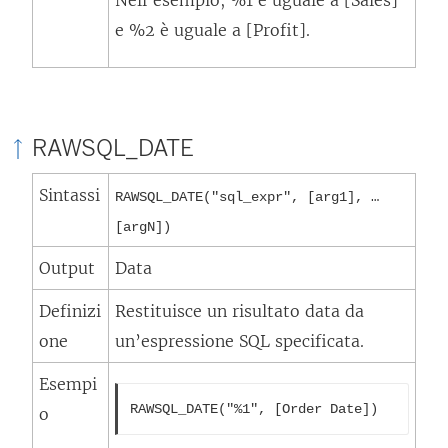
Nell’esempio, %1 è uguale a [Sales]
e %2 è uguale a [Profit].
RAWSQL_DATE
Sintassi
RAWSQL_DATE("sql_expr", [arg1], …
[argN])
Output
Data
Definizi
Restituisce un risultato data da
one
un’espressione SQL specificata.
Esempi
RAWSQL_DATE("%1", [Order Date])
o