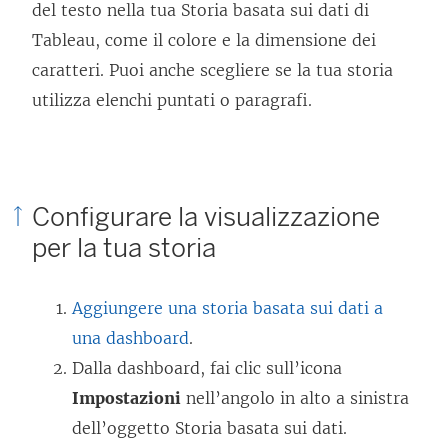
del testo nella tua Storia basata sui dati di
o
Tableau, come il colore e la dimensione dei
l
caratteri. Puoi anche scegliere se la tua storia
l
utilizza elenchi puntati o paragrafi.
e
g
a
m
Configurare la visualizzazione
e
per la tua storia
n
t
Aggiungere una storia basata sui dati a
o
una dashboard
.
v
Dalla dashboard, fai clic sull’icona
i
Impostazioni
nell’angolo in alto a sinistra
e
dell’oggetto Storia basata sui dati.
n