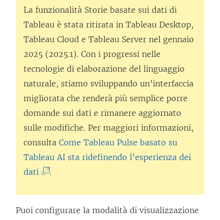
La funzionalità Storie basate sui dati di
Tableau è stata ritirata in
Tableau Desktop
,
Tableau Cloud
e
Tableau Server
nel gennaio
2025 (2025.1). Con i progressi nelle
tecnologie di elaborazione del linguaggio
naturale, stiamo sviluppando un’interfaccia
migliorata che renderà più semplice porre
domande sui dati e rimanere aggiornato
sulle modifiche. Per maggiori informazioni,
consulta
Come Tableau Pulse basato su
Tableau AI sta ridefinendo l’esperienza dei
(
dati
.
I
l
Puoi configurare la modalità di visualizzazione
c