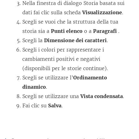
Nella finestra di dialogo Storia basata sui
e
dati fai clic sulla scheda
Visualizzazione
.
a
Scegli se vuoi che la struttura della tua
p
storia sia a
Punti elenco
o a
Paragrafi
.
e
Scegli la
Dimensione dei caratteri
.
r
Scegli i colori per rappresentare i
t
cambiamenti positivi e negativi
o
(disponibili per le storie continue).
i
Scegli se utilizzare l’
Ordinamento
n
dinamico
.
u
Scegli se utilizzare una
Vista condensata
.
n
Fai clic su
Salva
.
a
n
u
o