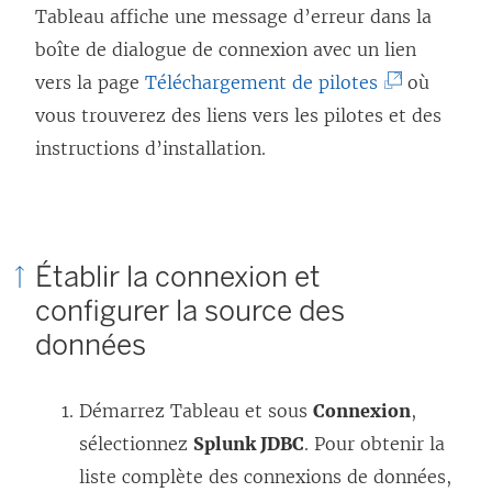
Tableau affiche une message d’erreur dans la
boîte de dialogue de connexion avec un lien
(
vers la page
Téléchargement de pilotes
où
L
vous trouverez des liens vers les pilotes et des
e
instructions d’installation.
l
i
e
Établir la connexion et
n
configurer la source des
s
données
’
o
Démarrez Tableau et sous
Connexion
u
,
sélectionnez
Splunk JDBC
. Pour obtenir la
v
liste complète des connexions de données,
r