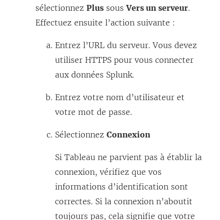
sélectionnez
Plus
sous
Vers un serveur
e
.
Effectuez ensuite l’action suivante :
d
a
Entrez l’URL du serveur. Vous devez
n
utiliser HTTPS pour vous connecter
s
aux données Splunk.
u
n
Entrez votre nom d’utilisateur et
e
votre mot de passe.
n
Sélectionnez
Connexion
o
u
Si Tableau ne parvient pas à établir la
v
connexion, vérifiez que vos
e
informations d’identification sont
l
correctes. Si la connexion n’aboutit
l
toujours pas, cela signifie que votre