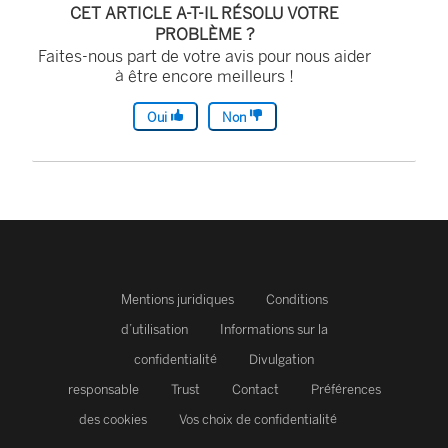
CET ARTICLE A-T-IL RÉSOLU VOTRE
PROBLÈME ?
Faites-nous part de votre avis pour nous aider
à être encore meilleurs !
Oui
Non
Mentions juridiques
Conditions
d’utilisation
Informations sur la
confidentialité
Divulgation
responsable
Trust
Contact
Préférences
des cookies
Vos choix de confidentialité