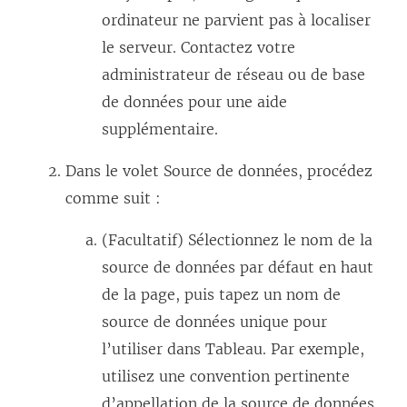
e
ordinateur ne parvient pas à localiser
f
le serveur. Contactez votre
e
administrateur de réseau ou de base
n
de données pour une aide
ê
supplémentaire.
t
Dans le volet Source de données, procédez
r
comme suit :
e
)
(Facultatif) Sélectionnez le nom de la
source de données par défaut en haut
de la page, puis tapez un nom de
source de données unique pour
l’utiliser dans Tableau. Par exemple,
utilisez une convention pertinente
d’appellation de la source de données