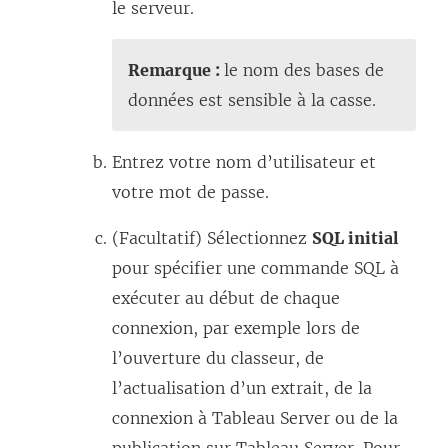
o
le serveur.
u
v
Remarque :
le nom des bases de
e
données est sensible à la casse.
l
l
Entrez votre nom d’utilisateur et
e
votre mot de passe.
f
(Facultatif) Sélectionnez
SQL initial
e
pour spécifier une commande SQL à
n
exécuter au début de chaque
ê
connexion, par exemple lors de
t
l’ouverture du classeur, de
r
l’actualisation d’un extrait, de la
e
connexion à Tableau Server ou de la
)