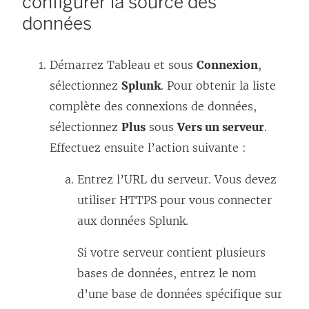
configurer la source des
s
données
’
o
Démarrez Tableau et sous
Connexion
u
,
sélectionnez
Splunk
. Pour obtenir la liste
v
complète des connexions de données,
r
sélectionnez
Plus
sous
Vers un serveur
e
.
Effectuez ensuite l’action suivante :
d
a
Entrez l’URL du serveur. Vous devez
n
utiliser HTTPS pour vous connecter
s
aux données Splunk.
u
n
Si votre serveur contient plusieurs
e
bases de données, entrez le nom
n
d’une base de données spécifique sur