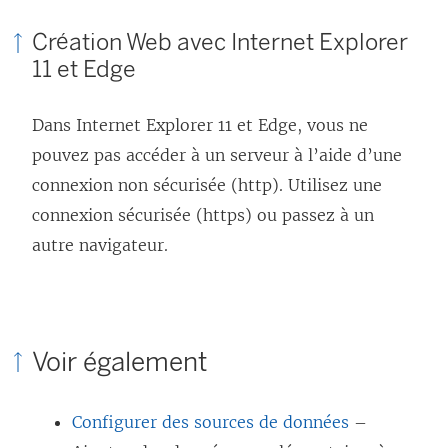
d
a
Création Web avec Internet Explorer
n
11 et Edge
s
u
Dans Internet Explorer 11 et Edge, vous ne
n
pouvez pas accéder à un serveur à l’aide d’une
e
connexion non sécurisée (http). Utilisez une
n
connexion sécurisée (https) ou passez à un
o
autre navigateur.
u
v
e
Voir également
l
l
Configurer des sources de données
–
e