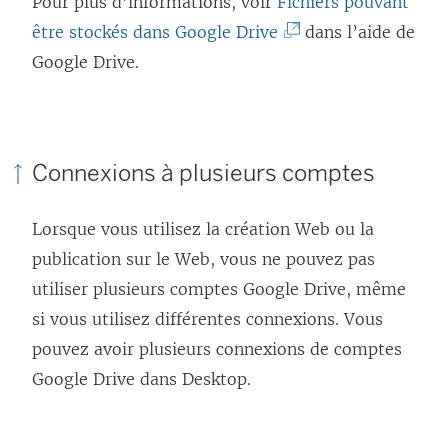
Pour plus d’informations, voir
Fichiers pouvant
(
être stockés dans Google Drive
dans l’aide de
L
Google Drive.
e
l
i
Connexions à plusieurs comptes
e
n
Lorsque vous utilisez la création Web ou la
s
publication sur le Web, vous ne pouvez pas
’
utiliser plusieurs comptes Google Drive, même
o
si vous utilisez différentes connexions. Vous
u
pouvez avoir plusieurs connexions de comptes
v
Google Drive dans Desktop.
r
e