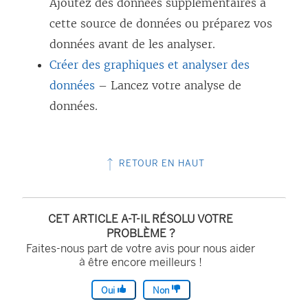
Ajoutez des données supplémentaires à
f
cette source de données ou préparez vos
e
données avant de les analyser.
n
Créer des graphiques et analyser des
ê
données
– Lancez votre analyse de
t
données.
r
e
)
RETOUR EN HAUT
CET ARTICLE A-T-IL RÉSOLU VOTRE
PROBLÈME ?
Faites-nous part de votre avis pour nous aider
à être encore meilleurs !
Oui
Non