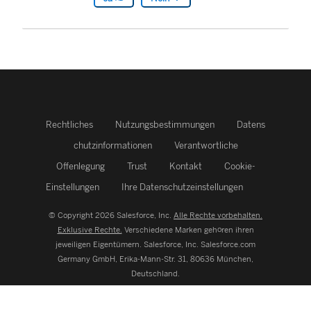
Rechtliches
Nutzungsbestimmungen
Datens
chutzinformationen
Verantwortliche
Offenlegung
Trust
Kontakt
Cookie-
Einstellungen
Ihre Datenschutzeinstellungen
© Copyright 2026 Salesforce, Inc.
Alle Rechte vorbehalten.
Exklusive Rechte.
Verschiedene Marken gehören ihren
jeweiligen Eigentümern. Salesforce, Inc.
Salesforce.com
Germany GmbH, Erika-Mann-Str. 31, 80636 München,
Deutschland.