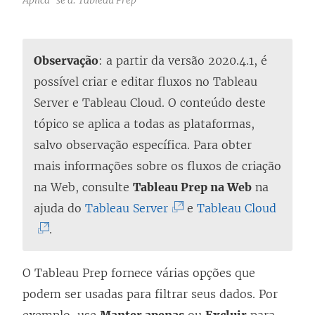
Observação
: a partir da versão 2020.4.1, é
possível criar e editar fluxos no
Tableau
Server
e
Tableau Cloud
. O conteúdo deste
tópico se aplica a todas as plataformas,
salvo observação específica. Para obter
mais informações sobre os fluxos de criação
na Web, consulte
Tableau Prep na Web
na
(
(
ajuda do
Tableau Server
e
Tableau Cloud
O
O
.
l
l
i
i
O Tableau Prep fornece várias opções que
n
n
podem ser usadas para filtrar seus dados. Por
k
k
exemplo, use
Manter apenas
ou
Excluir
para