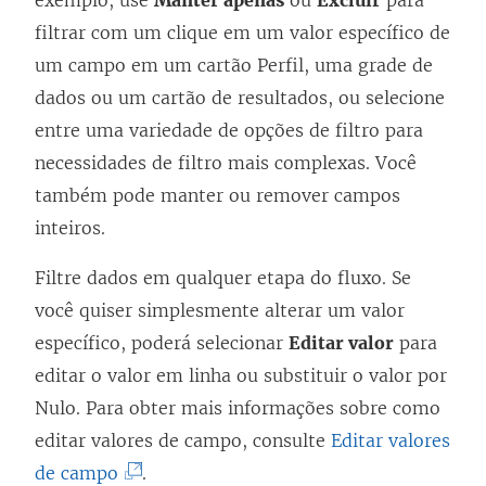
a
a
filtrar com um clique em um valor específico de
b
b
um campo em um cartão Perfil, uma grade de
r
r
dados ou um cartão de resultados, ou selecione
e
e
entre uma variedade de opções de filtro para
e
e
necessidades de filtro mais complexas. Você
m
m
também pode manter ou remover campos
n
n
inteiros.
o
o
Filtre dados em qualquer etapa do fluxo. Se
v
v
você quiser simplesmente alterar um valor
a
a
específico, poderá selecionar
Editar valor
para
j
j
editar o valor em linha ou substituir o valor por
a
a
Nulo. Para obter mais informações sobre como
n
n
editar valores de campo, consulte
Editar valores
e
e
(
de campo
.
l
l