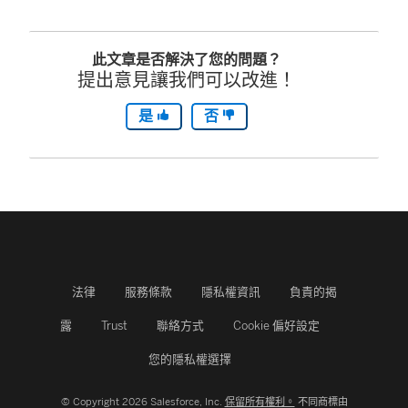
新
此文章是否解決了您的問題？
視
提出意見讓我們可以改進！
窗
是
否
開
啟
)
法律
服務條款
隱私權資訊
負責的揭
露
Trust
聯絡方式
Cookie 偏好設定
您的隱私權選擇
© Copyright 2026 Salesforce, Inc.
保留所有權利。
不同商標由