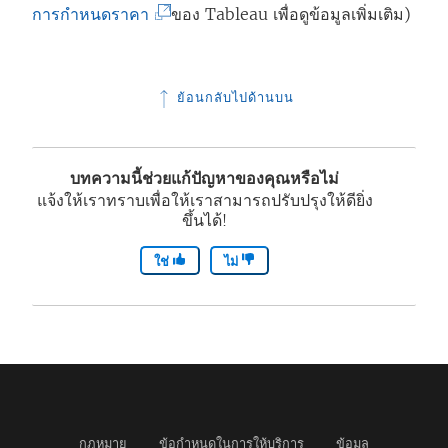
(
การกำหนดราคา
ของ Tableau เพื่อดูข้อมูลเพิ่มเติม)
ลิ
ง
ย้อนกลับไปด้านบน
ก์
จ
ะ
บทความนี้ช่วยแก้ปัญหาของคุณหรือไม่
เ
แจ้งให้เราทราบเพื่อให้เราสามารถปรับปรุงให้ดียิ่ง
ขึ้นได้!
ปิ
ด
ใช่
ไม่
ใ
น
ห
น้
า
ต่
กฎหมาย
ข้อกำหนดในการให้บริการ
ข้อมูล