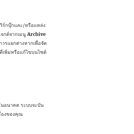
วิร์กบุ๊กและ/หรือแหล่ง
รเจกต์จากเมนู
Archive
วรแยกต่างหากเพื่อจัด
ี่เพิ่มหรือแก้ไขบนไซต์
้ในอนาคต ระบบจะบัน
ื่องของคุณ