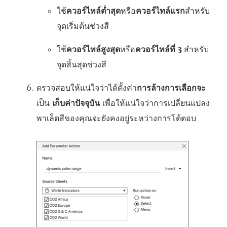
ใช้
ควอร์ไทล์ต่ำสุด
หรือ
ควอร์ไทล์แรก
สำหรับ
จุดเริ่มต้นช่วงสี
ใช้
ควอร์ไทล์สูงสุด
หรือ
ควอร์ไทล์ที่ 3
สำหรับ
จุดสิ้นสุดช่วงสี
ตรวจสอบให้แน่ใจว่าได้ตั้งค่า
การล้างการเลือกจะ
เป็น
เก็บค่าปัจจุบัน
เพื่อให้แน่ใจว่าการเปลี่ยนแปลง
พาเล็ตสีของคุณจะยังคงอยู่ระหว่างการโต้ตอบ