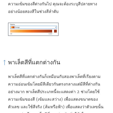
ความเข้มของสีต่างกันไป คุณจะต้องระบุสีปลายทาง
อย่างน้อยสองสีในช่วงสีลำดับ
พาเล็ตสีที่แตกต่างกัน
พาเล็ตสีที่แตกต่างกันก็เหมือนกับสองพาเล็ตที่เรียงตาม
ความอ่อนเข้มโดยมีสีเดียวกันตรงกลางแต่มีสีที่ต่างกัน
อย่างมาก พาเล็ตสีประเภทนี้จะแสดงค่า 2 ช่วงโดยใช้
ความเข้มของสี (เข้มและสว่าง) เพื่อแสดงขนาดของ
ตัวเลข และใช้สีจริง (ส้มหรือฟ้า) เพื่อแสดงว่าตัวเลขนั้น