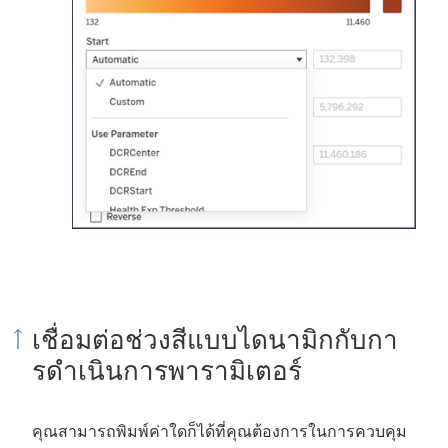
เชื่อมต่อช่วงสีแบบไดนามิกกับกา
รดําเนินการพารามิเตอร์
คุณสามารถพิมพ์ค่าใดก็ได้ที่คุณต้องการในการควบคุม