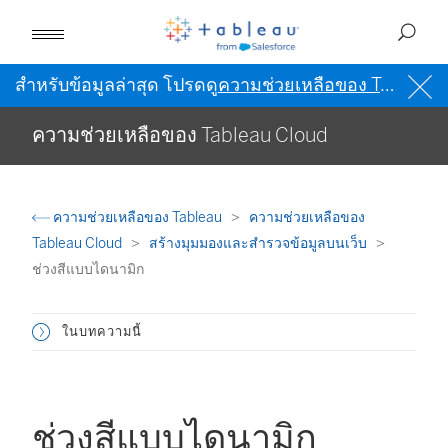
สำหรับข้อมูลล่าสุด โปรดดู
ความช่วยเหลือของ Tableau เป็นภาษาอังกฤษ (สหรัฐอเมริกา)
ความช่วยเหลือของ Tableau Cloud
ความช่วยเหลือของ Tableau
ความช่วยเหลือของ
Tableau Cloud
สร้างมุมมองและสำรวจข้อมูลบนเว็บ
ช่วงสีแบบไดนามิก
ในบทความนี้
ช่วงสีแบบไดนามิก