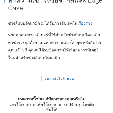
ทำความเข้าใจข้อจำกัดและ Edge
Case
ช่วงสีแบบไดนามิกไม่ได้รับการอัปเดตใน
เรื่องราว
หากคุณลบพารามิเตอร์ที่ใช้สําหรับช่วงสีแบบไดนามิก
ค่าช่วงจะถูกตั้งค่าเป็นค่าพารามิเตอร์ล่าสุด ครั้งถัดไปที่
คุณแก้ไขสี คุณจะได้รับข้อความให้เลือกพารามิเตอร์
ใหม่สําหรับช่วงสีแบบไดนามิก
ย้อนกลับไปด้านบน
บทความนี้ช่วยแก้ปัญหาของคุณหรือไม่
แจ้งให้เราทราบเพื่อให้เราสามารถปรับปรุงให้ดียิ่ง
ขึ้นได้!