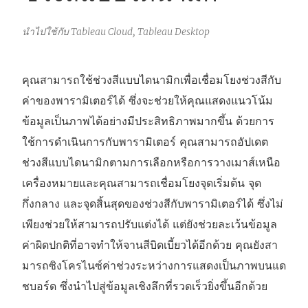
นำไปใช้กับ Tableau Cloud, Tableau Desktop
คุณสามารถใช้ช่วงสีแบบไดนามิกเพื่อเชื่อมโยงช่วงสีกับ
ค่าของพารามิเตอร์ได้ ซึ่งจะช่วยให้คุณแสดงแนวโน้ม
ข้อมูลเป็นภาพได้อย่างมีประสิทธิภาพมากขึ้น ด้วยการ
ใช้การดําเนินการกับพารามิเตอร์ คุณสามารถอัปเดต
ช่วงสีแบบไดนามิกตามการเลือกหรือการวางเมาส์เหนือ
เครื่องหมายและคุณสามารถเชื่อมโยงจุดเริ่มต้น จุด
กึ่งกลาง และจุดสิ้นสุดของช่วงสีกับพารามิเตอร์ได้ ซึ่งไม่
เพียงช่วยให้สามารถปรับแต่งได้ แต่ยังช่วยละเว้นข้อมูล
ค่าผิดปกติที่อาจทําให้จานสีบิดเบี้ยวได้อีกด้วย คุณยังสา
มารถซิงโครไนซ์ค่าช่วงระหว่างการแสดงเป็นภาพบนแด
ชบอร์ด ซึ่งนําไปสู่ข้อมูลเชิงลึกที่รวดเร็วยิ่งขึ้นอีกด้วย