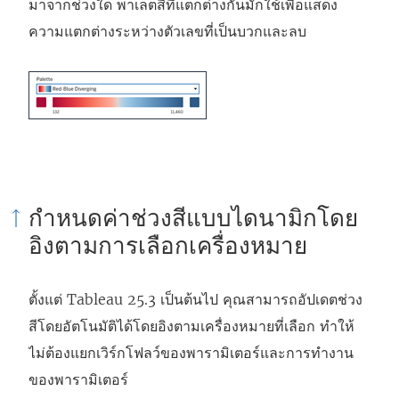
มาจากช่วงใด พาเล็ตสีที่แตกต่างกันมักใช้เพื่อแสดง
ความแตกต่างระหว่างตัวเลขที่เป็นบวกและลบ
กําหนดค่าช่วงสีแบบไดนามิกโดย
อิงตามการเลือกเครื่องหมาย
ตั้งแต่ Tableau 25.3 เป็นต้นไป คุณสามารถอัปเดตช่วง
สีโดยอัตโนมัติได้โดยอิงตามเครื่องหมายที่เลือก ทําให้
ไม่ต้องแยกเวิร์กโฟลว์ของพารามิเตอร์และการทำงาน
ของพารามิเตอร์