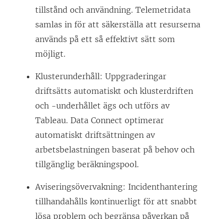
tillstånd och användning. Telemetridata
n
n
samlas in för att säkerställa att resurserna
s
s
används på ett så effektivt sätt som
t
t
möjligt.
e
e
r
r
Klusterunderhåll: Uppgraderingar
)
)
driftsätts automatiskt och klusterdriften
och -underhållet ägs och utförs av
Tableau. Data Connect optimerar
automatiskt driftsättningen av
arbetsbelastningen baserat på behov och
tillgänglig beräkningspool.
Aviseringsövervakning: Incidenthantering
tillhandahålls kontinuerligt för att snabbt
lösa problem och begränsa påverkan på