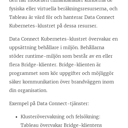
p
p
fysiska eller virtuella beräkningsresurserna, och
p
p
Tableau är värd för och hanterar Data Connect
n
n
Kubernetes-klustret på dessa resurser.
a
a
Data Connect Kubernetes-klustret övervakar en
s
s
uppsättning behållare i miljön. Behållarna
i
i
stöder runtime-miljön som består av en eller
e
e
flera Bridge-klienter. Bridge-klienten är
t
t
programmet som kör uppgifter och möjliggör
t
t
säker kommunikation över brandväggen inom
n
n
din organisation.
y
y
t
t
Exempel på Data Connect-tjänster:
t
t
Klusterövervakning och felsökning:
f
f
Tableau övervakar Bridge-klientens
ö
ö