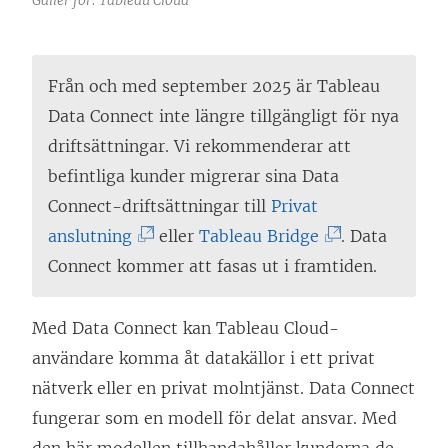
Från och med september 2025 är Tableau
Data Connect inte längre tillgängligt för nya
driftsättningar. Vi rekommenderar att
befintliga kunder migrerar sina Data
Connect-driftsättningar till
Privat
(
(
anslutning
eller
Tableau Bridge
. Data
L
L
Connect kommer att fasas ut i framtiden.
ä
ä
n
n
Med Data Connect kan Tableau Cloud-
k
k
användare komma åt datakällor i ett privat
e
e
nätverk eller en privat molntjänst. Data Connect
n
n
fungerar som en modell för delat ansvar. Med
ö
ö
den här modellen tillhandahåller kunderna de