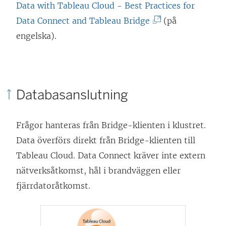
Data with Tableau Cloud - Best Practices for
(
Data Connect and Tableau Bridge
(på
L
engelska).
ä
n
k
Databasanslutning
e
n
Frågor hanteras från Bridge-klienten i klustret.
ö
Data överförs direkt från Bridge-klienten till
p
Tableau Cloud
. Data Connect kräver inte extern
p
nätverksåtkomst, hål i brandväggen eller
n
fjärrdatoråtkomst.
a
s
i