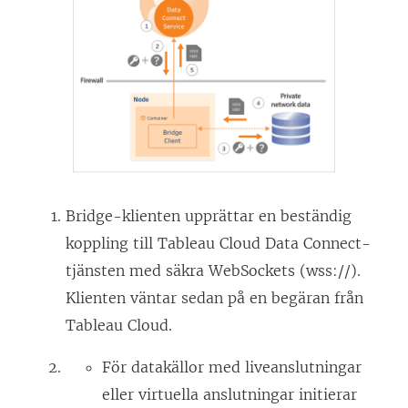
e
t
t
n
y
t
t
f
Bridge-klienten upprättar en beständig
ö
koppling till
Tableau Cloud
Data Connect-
n
tjänsten med säkra WebSockets (wss://).
s
Klienten väntar sedan på en begäran från
t
Tableau Cloud
.
e
r
För datakällor med liveanslutningar
)
eller virtuella anslutningar initierar