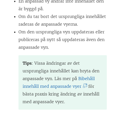
En anpassad vy ändrar inte innehållet den
ö
ö
e
är byggd på.
p
p
t
Om du tar bort det ursprungliga innehållet
p
p
t
raderas de anpassade vyerna.
n
n
n
Om den ursprungliga vyn uppdateras eller
a
a
y
publiceras på nytt så uppdateras även den
s
s
t
anpassade vyn.
i
i
t
e
e
f
t
t
Tips
: Vissa ändringar av det
ö
t
t
ursprungliga innehållet kan bryta den
n
n
n
anpassade vyn. Läs mer på
Bibehåll
s
y
y
(
innehåll med anpassade vyer
för
t
t
t
L
bästa praxis kring ändring av innehåll
e
t
t
ä
med anpassade vyer.
r
f
f
n
)