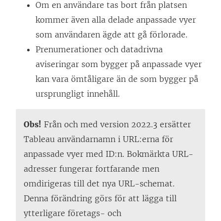
ö
ö
k
Om en användare tas bort från platsen
n
n
e
kommer även alla delade anpassade vyer
s
s
n
som användaren ägde att gå förlorade.
t
t
ö
Prenumerationer och datadrivna
e
e
p
aviseringar som bygger på anpassade vyer
r
r
p
kan vara ömtåligare än de som bygger på
)
)
n
ursprungligt innehåll.
a
s
Obs!
Från och med version 2022.3 ersätter
i
Tableau användarnamn i URL:erna för
e
anpassade vyer med ID:n. Bokmärkta URL-
t
adresser fungerar fortfarande men
t
omdirigeras till det nya URL-schemat.
n
Denna förändring görs för att lägga till
y
ytterligare företags- och