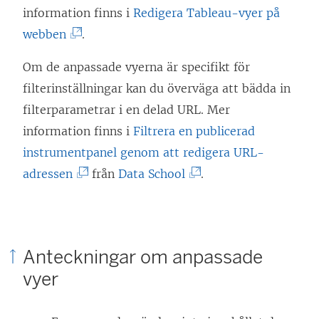
information finns i
Redigera Tableau-vyer på
(
webben
.
L
Om de anpassade vyerna är specifikt för
ä
filterinställningar kan du överväga att bädda in
n
filterparametrar i en delad URL. Mer
k
information finns i
Filtrera en publicerad
e
instrumentpanel genom att redigera URL-
n
(
(
adressen
från
Data School
.
ö
L
L
p
ä
ä
p
n
n
n
Anteckningar om anpassade
k
k
a
vyer
e
e
s
n
n
i