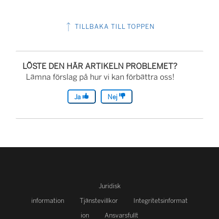
ä
TILLBAKA TILL TOPPEN
n
k
e
LÖSTE DEN HÄR ARTIKELN PROBLEMET?
n
Lämna förslag på hur vi kan förbättra oss!
ö
Ja
Nej
p
p
n
a
s
i
Juridisk
e
information
Tjänstevillkor
Integritetsinformat
t
ion
Ansvarsfullt