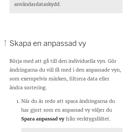
t
användardataskydd.
t
f
ö
n
Skapa en anpassad vy
s
t
Börja med att gå till den individuella vyn. Gör
e
ändringarna du vill få med i den anpassade vyn,
r
som exempelvis märken, filtrera data eller
)
ändra sortering.
När du är redo att spara ändringarna du
har gjort som en anpassad vy väljer du
Spara anpassad vy
från verktygsfältet.