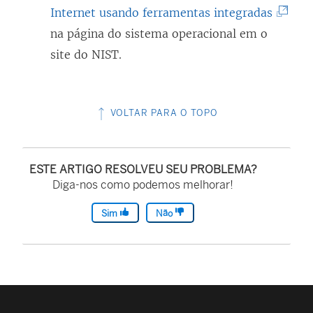
e
(
Internet usando ferramentas integradas
e
O
na página do sistema operacional em o
m
l
site do NIST.
n
i
o
n
v
VOLTAR PARA O TOPO
k
a
a
j
b
a
ESTE ARTIGO RESOLVEU SEU PROBLEMA?
r
Diga-nos como podemos melhorar!
n
e
e
Sim
Não
e
l
m
a
n
)
o
v