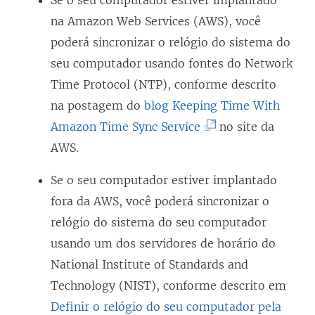
Se o seu computador estiver implantado
na Amazon Web Services (AWS), você
poderá sincronizar o relógio do sistema do
seu computador usando fontes do Network
Time Protocol (NTP), conforme descrito
na postagem do
blog Keeping Time With
(
Amazon Time Sync Service
no site da
O
AWS.
l
Se o seu computador estiver implantado
i
fora da AWS, você poderá sincronizar o
n
relógio do sistema do seu computador
k
usando um dos servidores de horário do
a
National Institute of Standards and
b
Technology (NIST), conforme descrito em
r
Definir o relógio do seu computador pela