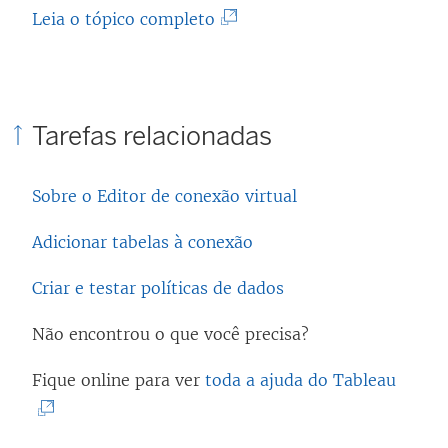
(
Leia o tópico completo
O
l
i
Tarefas relacionadas
n
k
Sobre o Editor de conexão virtual
a
b
Adicionar tabelas à conexão
r
Criar e testar políticas de dados
e
e
Não encontrou o que você precisa?
m
n
(
Fique online para ver
toda a ajuda do Tableau
o
O
v
l