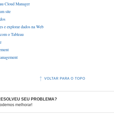
eau Cloud Manager
r
um site
e
ados
e
ões e explorar dados na Web
m
 com o Tableau
n
e
o
ement
v
anagement
a
j
a
VOLTAR PARA O TOPO
n
e
l
 RESOLVEU SEU PROBLEMA?
a
odemos melhorar!
)