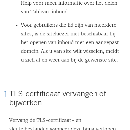
L
Help voor meer informatie over het delen
i
i
van Tableau-inhoud.
e
n
u
Voor gebruikers die lid zijn van meerdere
k
w
sites, is de sitekiezer niet beschikbaar bij
w
v
het openen van inhoud met een aangepast
o
e
domein. Als u van site wilt wisselen, meldt
r
n
u zich af en weer aan bij de gewenste site.
d
s
t
t
i
e
n
TLS-certificaat vervangen of
r
e
bijwerken
g
e
e
n
o
Vervang de TLS-certificaat- en
n
p
sleutelbestanden wanneer deze bijna verlopen