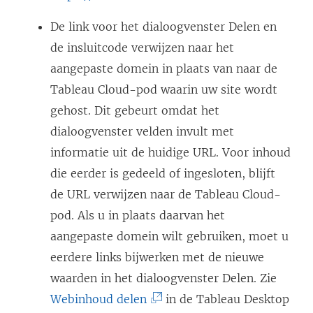
L
De link voor het dialoogvenster Delen en
i
de insluitcode verwijzen naar het
n
aangepaste domein in plaats van naar de
k
Tableau Cloud
-pod waarin uw site wordt
w
gehost. Dit gebeurt omdat het
o
dialoogvenster velden invult met
r
informatie uit de huidige URL. Voor inhoud
d
die eerder is gedeeld of ingesloten, blijft
t
de URL verwijzen naar de
Tableau Cloud
-
i
pod. Als u in plaats daarvan het
n
aangepaste domein wilt gebruiken, moet u
e
eerdere links bijwerken met de nieuwe
e
waarden in het dialoogvenster Delen. Zie
n
(
Webinhoud delen
in de Tableau Desktop
n