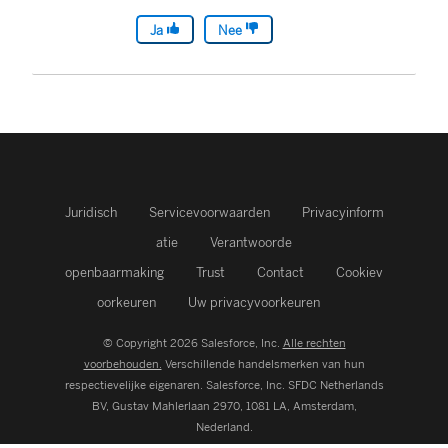
Ja
Nee
Juridisch
Servicevoorwaarden
Privacyinform
atie
Verantwoorde
openbaarmaking
Trust
Contact
Cookiev
oorkeuren
Uw privacyvoorkeuren
© Copyright 2026 Salesforce, Inc.
Alle rechten
voorbehouden.
Verschillende handelsmerken van hun
respectievelijke eigenaren. Salesforce, Inc.
SFDC Netherlands
BV, Gustav Mahlerlaan 2970, 1081 LA, Amsterdam,
Nederland.