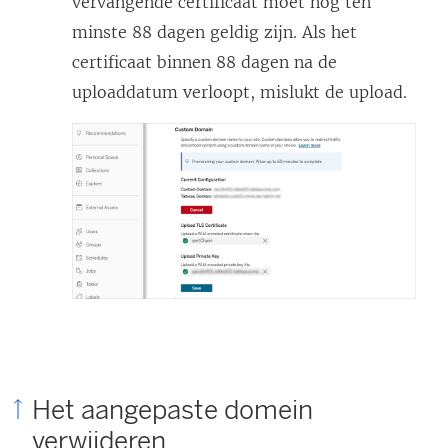
vervangende certificaat moet nog ten
e
minste 88 dagen geldig zijn. Als het
n
certificaat binnen 88 dagen na de
d
uploaddatum verloopt, mislukt de upload.
)
Het aangepaste domein
verwijderen