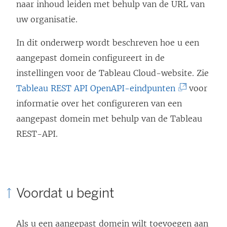
naar inhoud leiden met behulp van de URL van
uw organisatie.
In dit onderwerp wordt beschreven hoe u een
aangepast domein configureert in de
instellingen voor de
Tableau Cloud
-website. Zie
(
Tableau REST API OpenAPI-eindpunten
voor
L
informatie over het configureren van een
i
aangepast domein met behulp van de Tableau
n
REST-API.
k
w
o
Voordat u begint
r
d
Als u een aangepast domein wilt toevoegen aan
t