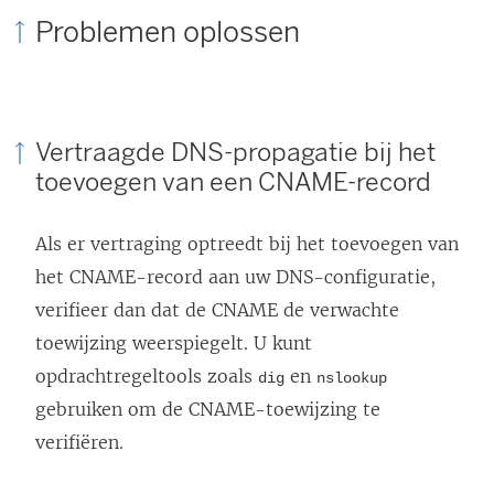
Problemen oplossen
w
v
e
n
Vertraagde DNS-propagatie bij het
s
toevoegen van een CNAME-record
t
e
Als er vertraging optreedt bij het toevoegen van
r
het CNAME-record aan uw DNS-configuratie,
g
verifieer dan dat de CNAME de verwachte
e
toewijzing weerspiegelt. U kunt
o
opdrachtregeltools zoals
en
dig
nslookup
p
gebruiken om de CNAME-toewijzing te
e
verifiëren.
n
d