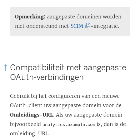
Opmerking:
aangepaste domeinen worden
(
niet ondersteund met
SCIM
-integratie.
L
i
n
k
Compatibiliteit met aangepaste
w
OAuth-verbindingen
o
r
Gebruik bij het configureren van een nieuwe
d
OAuth-client uw aangepaste domein voor de
t
Omleidings-URL
. Als uw aangepaste domein
i
bijvoorbeeld
is, dan is de
analytics.example.com
n
omleiding-URL
e