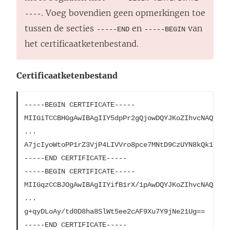
. Voeg bovendien geen opmerkingen toe
----
tussen de secties
en
van
-----END
-----BEGIN
het certificaatketenbestand.
Certificaatketenbestand
-----BEGIN CERTIFICATE-----

MIIGiTCCBHGgAwIBAgIIY5dpPr2gQjowDQYJKoZIhvcNAQENBQ
...

A7jcIyoWtoPP1rZ3VjP4LIVVro8pce7MNtD9CzUYN8kQk1iftB
-----END CERTIFICATE-----

-----BEGIN CERTIFICATE-----

MIIGqzCCBJOgAwIBAgIIYifB1rX/1pAwDQYJKoZIhvcNAQELBQ
...

g+qyDLoAy/td0D8ha8SlWt5ee2cAF9Xu7Y9jNe21Ug==

-----END CERTIFICATE-----
