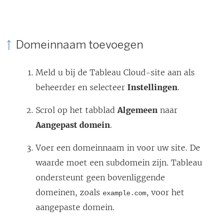
e
o
Domeinnaam toevoegen
p
e
Meld u bij de
Tableau Cloud
n
-site aan als
beheerder en selecteer
Instellingen
d
.
)
Scrol op het tabblad
Algemeen
naar
Aangepast domein
.
Voer een domeinnaam in voor uw site. De
waarde moet een subdomein zijn. Tableau
ondersteunt geen bovenliggende
domeinen, zoals
, voor het
example.com
aangepaste domein.