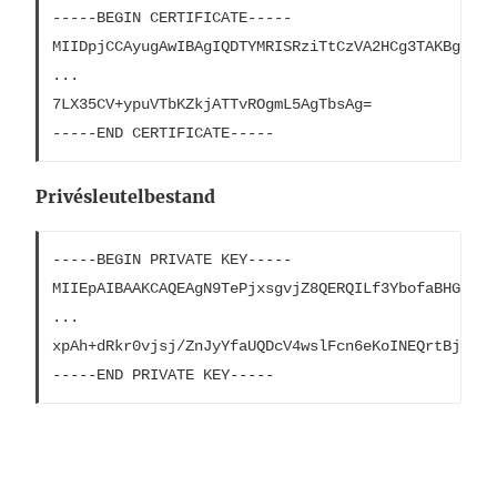
-----BEGIN CERTIFICATE-----

MIIDpjCCAyugAwIBAgIQDTYMRISRziTtCzVA2HCg3TAKBggqhk
...

7LX35CV+ypuVTbKZkjATTvROgmL5AgTbsAg=

-----END CERTIFICATE-----
Privésleutelbestand
-----BEGIN PRIVATE KEY-----

MIIEpAIBAAKCAQEAgN9TePjxsgvjZ8QERQILf3YbofaBHGks5E
...

xpAh+dRkr0vjsj/ZnJyYfaUQDcV4wslFcn6eKoINEQrtBj40P1i
-----END PRIVATE KEY-----