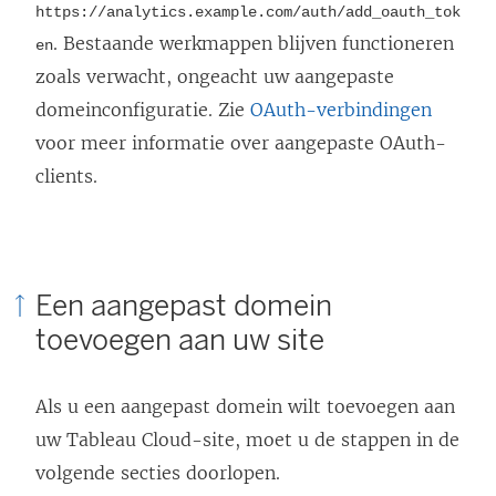
https://analytics.example.com/auth/add_oauth_tok
e
. Bestaande werkmappen blijven functioneren
en
n
zoals verwacht, ongeacht uw aangepaste
n
domeinconfiguratie. Zie
OAuth-verbindingen
i
voor meer informatie over aangepaste OAuth-
e
clients.
u
w
v
e
Een aangepast domein
n
toevoegen aan uw site
s
t
Als u een aangepast domein wilt toevoegen aan
e
uw
Tableau Cloud
-site, moet u de stappen in de
r
volgende secties doorlopen.
g