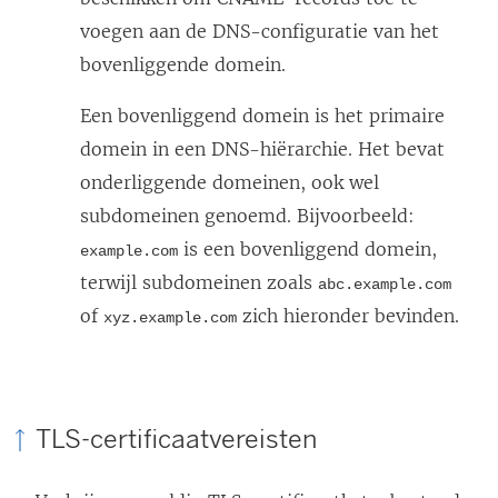
e
voegen aan de DNS-configuratie van het
r
bovenliggende domein.
g
Een bovenliggend domein is het primaire
e
domein in een DNS-hiërarchie. Het bevat
o
onderliggende domeinen, ook wel
p
subdomeinen genoemd. Bijvoorbeeld:
e
is een bovenliggend domein,
example.com
n
terwijl subdomeinen zoals
abc.example.com
d
of
zich hieronder bevinden.
xyz.example.com
)
TLS-certificaatvereisten