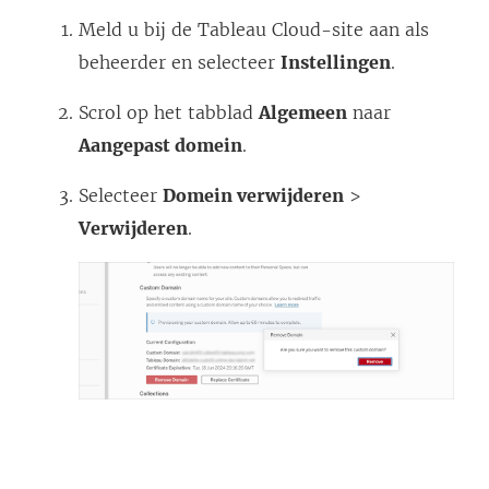
k
Meld u bij de
Tableau Cloud
-site aan als
w
beheerder en selecteer
Instellingen
.
o
Scrol op het tabblad
Algemeen
naar
r
Aangepast domein
.
d
t
Selecteer
Domein verwijderen
>
i
Verwijderen
.
n
e
e
n
n
i
e
u