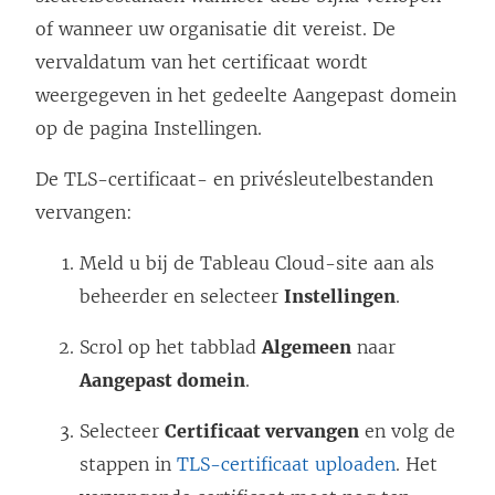
i
e
of wanneer uw organisatie dit vereist. De
e
n
vervaldatum van het certificaat wordt
u
d
weergegeven in het gedeelte Aangepast domein
w
)
op de pagina Instellingen.
v
e
De TLS-certificaat- en privésleutelbestanden
n
vervangen:
s
Meld u bij de
Tableau Cloud
-site aan als
t
beheerder en selecteer
Instellingen
.
e
r
Scrol op het tabblad
Algemeen
naar
g
Aangepast domein
.
e
Selecteer
Certificaat vervangen
en volg de
o
stappen in
TLS-certificaat uploaden
. Het
p