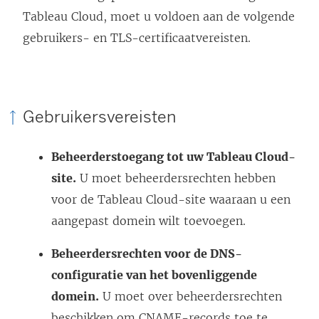
Tableau Cloud
, moet u voldoen aan de volgende
i
gebruikers- en TLS-certificaatvereisten.
n
e
e
n
Gebruikersvereisten
n
i
Beheerderstoegang tot uw
Tableau Cloud
-
e
site.
U moet beheerdersrechten hebben
u
voor de
Tableau Cloud
-site waaraan u een
w
aangepast domein wilt toevoegen.
v
e
Beheerdersrechten voor de DNS-
n
configuratie van het bovenliggende
s
domein.
U moet over beheerdersrechten
t
beschikken om CNAME-records toe te