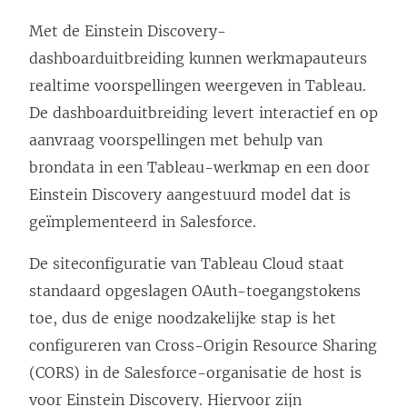
i
o
u
e
Met de Einstein Discovery-
n
r
w
u
dashboarduitbreiding kunnen werkmapauteurs
e
d
v
w
realtime voorspellingen weergeven in Tableau.
e
t
e
v
De dashboarduitbreiding levert interactief en op
n
i
n
e
aanvraag voorspellingen met behulp van
n
n
s
n
brondata in een Tableau-werkmap en een door
i
e
t
s
Einstein Discovery aangestuurd model dat is
e
e
e
t
geïmplementeerd in Salesforce.
u
n
r
e
w
n
g
r
De siteconfiguratie van Tableau Cloud staat
v
i
e
g
standaard opgeslagen OAuth-toegangstokens
e
e
o
e
toe, dus de enige noodzakelijke stap is het
n
u
p
o
configureren van Cross-Origin Resource Sharing
s
w
e
p
(CORS) in de Salesforce-organisatie de host is
t
v
n
e
voor Einstein Discovery. Hiervoor zijn