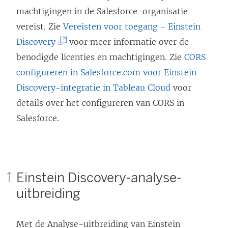
e
e
d
n
machtigingen in de Salesforce-organisatie
r
n
)
d
vereist. Zie
Vereisten voor toegang - Einstein
g
s
(
)
Discovery
voor meer informatie over de
e
t
L
benodigde licenties en machtigingen. Zie
CORS
o
e
i
configureren in Salesforce.com voor Einstein
p
r
n
Discovery-integratie in Tableau Cloud
voor
e
g
k
details over het configureren van CORS in
n
e
w
Salesforce.
d
o
o
)
p
r
e
d
n
Einstein Discovery-analyse-
t
d
uitbreiding
i
)
n
Met de Analyse-uitbreiding van Einstein
e