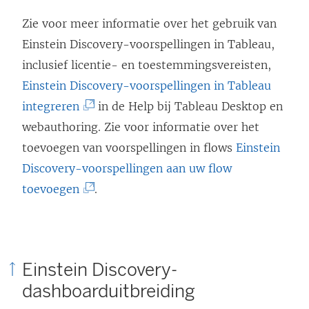
n
i
Zie voor meer informatie over het gebruik van
k
n
Einstein Discovery-voorspellingen in Tableau,
w
k
inclusief licentie- en toestemmingsvereisten,
o
w
Einstein Discovery-voorspellingen in Tableau
r
o
(
integreren
in de Help bij Tableau Desktop en
d
r
L
webauthoring. Zie voor informatie over het
t
d
i
toevoegen van voorspellingen in flows
Einstein
i
t
n
Discovery-voorspellingen aan uw flow
n
i
k
(
toevoegen
.
e
n
w
L
e
e
o
i
n
e
r
n
n
n
Einstein Discovery-
d
k
i
n
dashboarduitbreiding
t
w
e
i