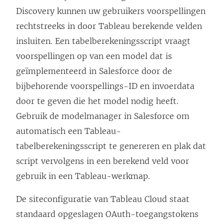
Discovery kunnen uw gebruikers voorspellingen
e
rechtstreeks in door Tableau berekende velden
n
insluiten. Een tabelberekeningsscript vraagt
n
voorspellingen op van een model dat is
i
geïmplementeerd in Salesforce door de
e
bijbehorende voorspellings-ID en invoerdata
u
door te geven die het model nodig heeft.
w
Gebruik de modelmanager in Salesforce om
v
automatisch een Tableau-
e
tabelberekeningsscript te genereren en plak dat
n
script vervolgens in een berekend veld voor
s
gebruik in een Tableau-werkmap.
t
e
De siteconfiguratie van Tableau Cloud staat
r
standaard opgeslagen OAuth-toegangstokens
g