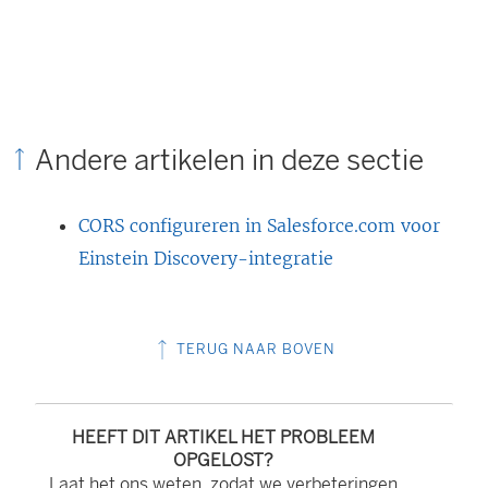
L
i
n
k
w
Andere artikelen in deze sectie
o
r
CORS configureren in Salesforce.com voor
d
Einstein Discovery-integratie
t
i
n
TERUG NAAR BOVEN
e
e
HEEFT DIT ARTIKEL HET PROBLEEM
n
OPGELOST?
n
Laat het ons weten, zodat we verbeteringen