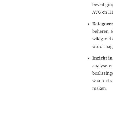
beveiligin
AVG en H
Datagover
beheren. M
wildgroei
wordt nag
Inzicht i
analysere
beslissing
waar extra
maken.