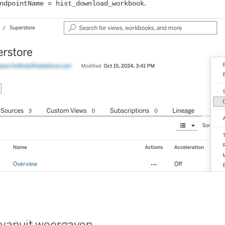
.
ndpointName = hist_download_workbook
 vanuit weergaven