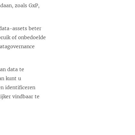
ldaan, zoals GxP,
data-assets beter
bruik of onbedoelde
datagovernance
an data te
an kunt u
n identificeren
ijker vindbaar te