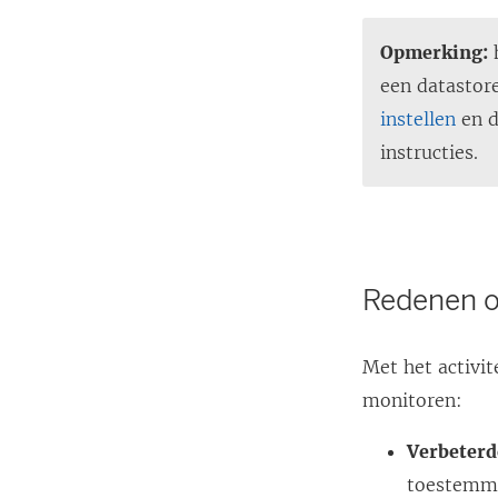
Opmerking:
h
een datastor
instellen
en d
instructies.
Redenen o
Met het activi
monitoren:
Verbeterd
toestemmi