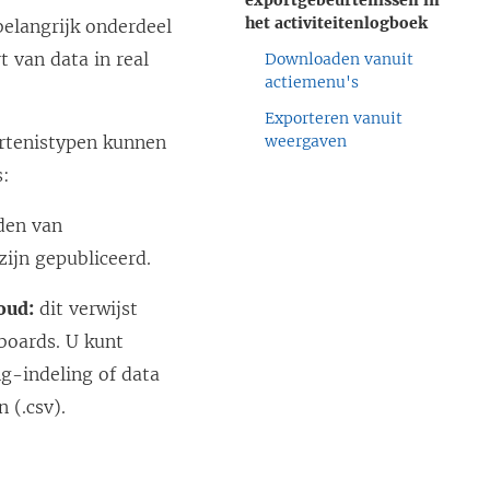
exportgebeurtenissen in
het activiteitenlogboek
belangrijk onderdeel
t van data in real
Downloaden vanuit
actiemenu's
Exporteren vanuit
urtenistypen kunnen
weergaven
s:
den van
ijn gepubliceerd.
oud:
dit verwijst
boards. U kunt
g-indeling of data
 (.csv).