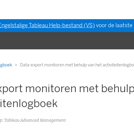
Engelstalige Tableau Help-bestand (VS)
voor de laatste 
logboek
Data-export monitoren met behulp van het activiteitenlogb
xport monitoren met behulp
eitenlogboek
 op: Tableau Advanced Management