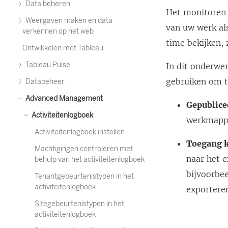
Data beheren
Het monitoren 
Weergaven maken en data
van uw werk als
verkennen op het web
time bekijken,
Ontwikkelen met Tableau
Tableau Pulse
In dit onderwe
gebruiken om t
Databeheer
Advanced Management
Gepublice
Activiteitenlogboek
werkmappe
Activiteitenlogboek instellen
Toegang k
Machtigingen controleren met
naar het 
behulp van het activiteitenlogboek
bijvoorbe
Tenantgebeurtenistypen in het
activiteitenlogboek
exportere
Sitegebeurtenistypen in het
activiteitenlogboek