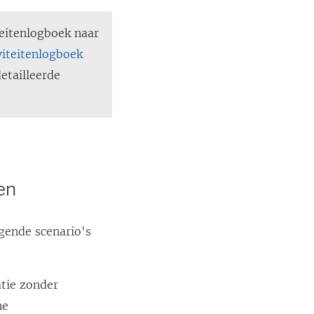
teitenlogboek naar
viteitenlogboek
etailleerde
en
lgende scenario's
atie zonder
ne