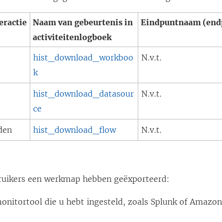
eractie
Naam van gebeurtenis in
Eindpuntnaam (end
activiteitenlogboek
hist_download_workboo
N.v.t.
k
hist_download_datasour
N.v.t.
ce
den
hist_download_flow
N.v.t.
ruikers een werkmap hebben geëxporteerd:
onitortool die u hebt ingesteld, zoals Splunk of Amazon