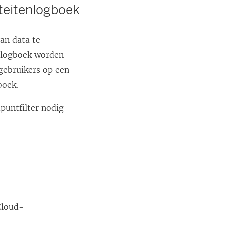
iteitenlogboek
an data te
enlogboek worden
 gebruikers op een
boek.
puntfilter nodig
Cloud-