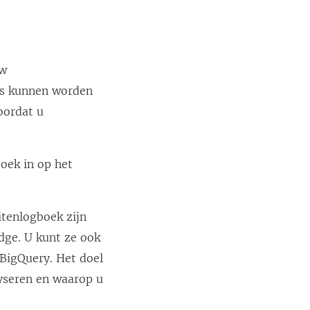
uw
y's kunnen worden
oordat u
boek in op het
itenlogboek zijn
dge. U kunt ze ook
BigQuery. Het doel
lyseren en waarop u