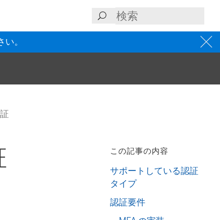
さい。
認証
証
この記事の内容
サポートしている認証
タイプ
認証要件