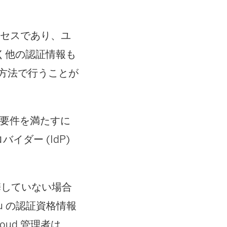
ロセスであり、ユ
く他の認証情報も
の方法で行うことが
A 要件を満たすに
ロバイダー (IdP)
連携していない場合
eau の認証資格情報
oud 管理者は