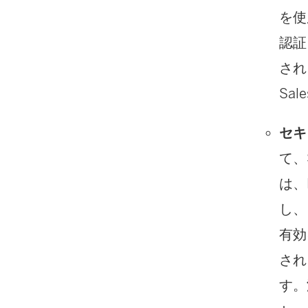
を使
認証
され
Sa
セキ
て、
は、
し、
有効
され
す。