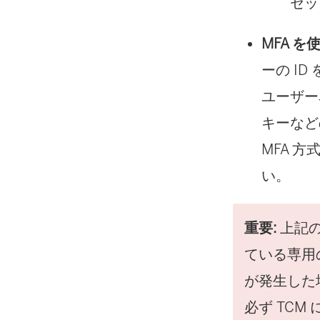
セッ
MFA を使
ーの ID
ユーザー
キーなど
MFA 
い。
重要:
上記
ている専用
が発生した
必ず TCM