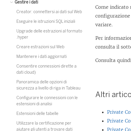
Gestire i dati
Come indicato
Creator: connettersi ai dati sul Web
configurazione 
Eseguire le istruzioni SQL iniziali
variare.
Upgrade delle estrazioni al formato
.hyper
Per informazion
consulta il sot
Creare estrazioni sul Web
Mantenere i dati aggiornati
Consulta quind
Consentire connessioni dirette a
dati cloud)
Panoramica delle opzioni di
sicurezza a livello di riga in Tableau
Altri artic
Configurare le connessioni con le
estensioni di analisi
Private C
Estensioni delle tabelle
Private C
Utilizzare la certificazione per
Private C
aiutare gli utenti a trovare dati