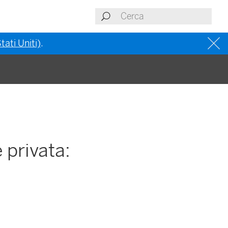
tati Uniti)
.
 privata: