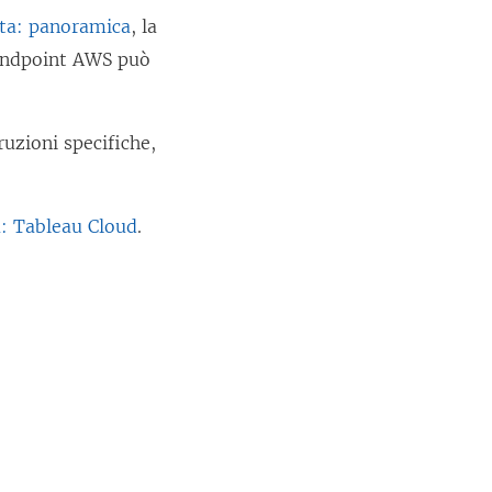
ata: panoramica
, la
o endpoint AWS può
ruzioni specifiche,
a: Tableau Cloud
.