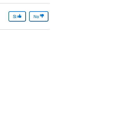
Sì
No