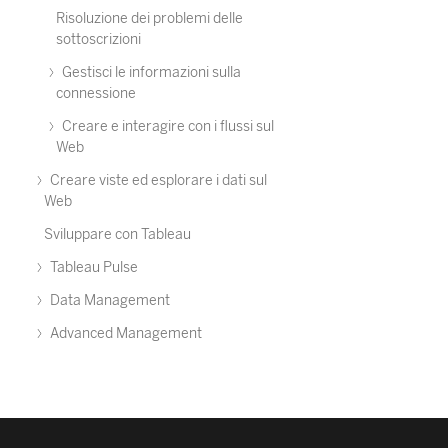
Risoluzione dei problemi delle
sottoscrizioni
Gestisci le informazioni sulla
connessione
Creare e interagire con i flussi sul
Web
Creare viste ed esplorare i dati sul
Web
Sviluppare con Tableau
Tableau Pulse
Data Management
Advanced Management