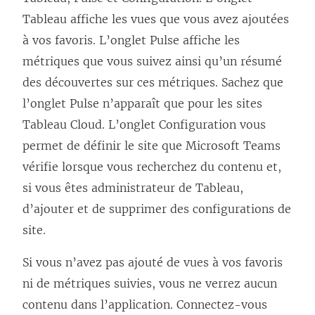
i
Tableau affiche les vues que vous avez ajoutées
e
à vos favoris. L’onglet Pulse affiche les
n
métriques que vous suivez ainsi qu’un résumé
s
des découvertes sur ces métriques. Sachez que
’
l’onglet Pulse n’apparaît que pour les sites
o
Tableau Cloud. L’onglet Configuration vous
u
permet de définir le site que Microsoft Teams
v
vérifie lorsque vous recherchez du contenu et,
r
si vous êtes administrateur de Tableau,
e
d’ajouter et de supprimer des configurations de
d
site.
a
n
Si vous n’avez pas ajouté de vues à vos favoris
s
ni de métriques suivies, vous ne verrez aucun
u
contenu dans l’application. Connectez-vous