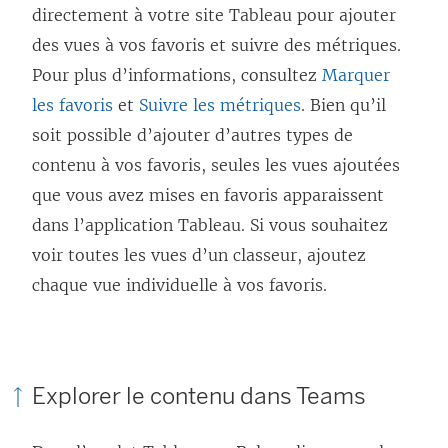
n
directement à votre site Tableau pour ajouter
e
des vues à vos favoris et suivre des métriques.
n
Pour plus d’informations, consultez
Marquer
o
les favoris
et
Suivre les métriques
. Bien qu’il
u
soit possible d’ajouter d’autres types de
v
contenu à vos favoris, seules les vues ajoutées
e
que vous avez mises en favoris apparaissent
l
dans l’application Tableau. Si vous souhaitez
l
voir toutes les vues d’un classeur, ajoutez
e
chaque vue individuelle à vos favoris.
f
e
n
Explorer le contenu dans Teams
ê
t