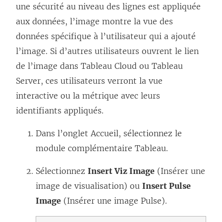
une sécurité au niveau des lignes est appliquée
v
aux données, l’image montre la vue des
e
données spécifique à l’utilisateur qui a ajouté
l
l’image. Si d’autres utilisateurs ouvrent le lien
l
de l’image dans Tableau Cloud ou Tableau
e
Server, ces utilisateurs verront la vue
f
interactive ou la métrique avec leurs
e
identifiants appliqués.
n
ê
Dans l’onglet Accueil, sélectionnez le
t
module complémentaire Tableau.
r
Sélectionnez
Insert Viz Image
e
(Insérer une
image de visualisation) ou
Insert Pulse
)
Image
(Insérer une image Pulse).