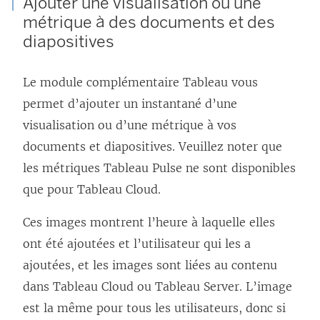
Ajouter une visualisation ou une
o
métrique à des documents et des
u
diapositives
v
r
Le module complémentaire Tableau vous
e
permet d’ajouter un instantané d’une
d
visualisation ou d’une métrique à vos
a
documents et diapositives. Veuillez noter que
n
les métriques Tableau Pulse ne sont disponibles
s
que pour Tableau Cloud.
u
Ces images montrent l’heure à laquelle elles
n
ont été ajoutées et l’utilisateur qui les a
e
ajoutées, et les images sont liées au contenu
n
dans Tableau Cloud ou Tableau Server. L’image
o
est la même pour tous les utilisateurs, donc si
u