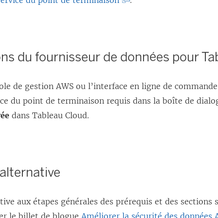
service du point de terminaison
.
L
e
l
ons du fournisseur de données pour Ta
i
e
nsole de gestion AWS ou l’interface en ligne de command
n
ce du point de terminaison requis dans la boîte de dial
s
vée
dans Tableau Cloud.
’
o
u
v
alternative
r
e
ive aux étapes générales des prérequis et des sections 
d
r le billet de blogue
Améliorer la sécurité des données 