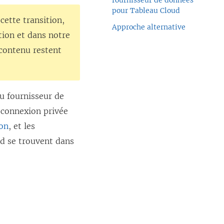
fournisseur de données
pour Tableau Cloud
cette transition,
Approche alternative
tion et dans notre
 contenu restent
au fournisseur de
 connexion privée
ion
, et les
ud se trouvent dans