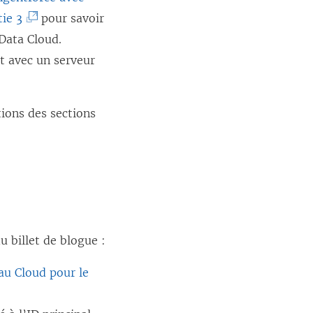
(
ie 3
pour savoir
L
Data Cloud.
e
ôt avec un serveur
l
i
tions des sections
e
n
s
’
o
u
u billet de blogue :
v
r
au Cloud pour le
e
d