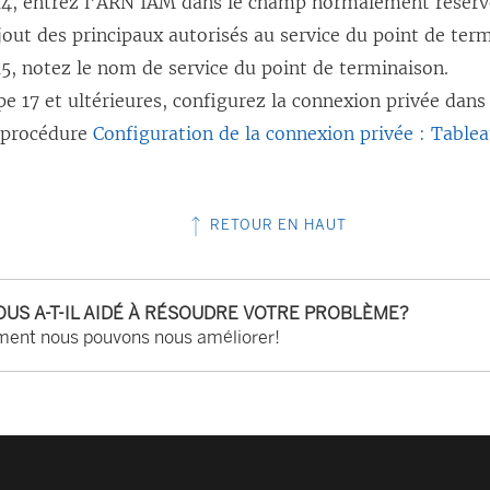
14, entrez l’ARN IAM dans le champ normalement réservé
e
ajout des principaux autorisés au service du point de ter
n
15, notez le nom de service du point de terminaison.
ê
pe 17 et ultérieures, configurez la connexion privée dan
t
a procédure
Configuration de la connexion privée : Table
r
e
)
RETOUR EN HAUT
OUS A-T-IL AIDÉ À RÉSOUDRE VOTRE PROBLÈME?
ent nous pouvons nous améliorer!