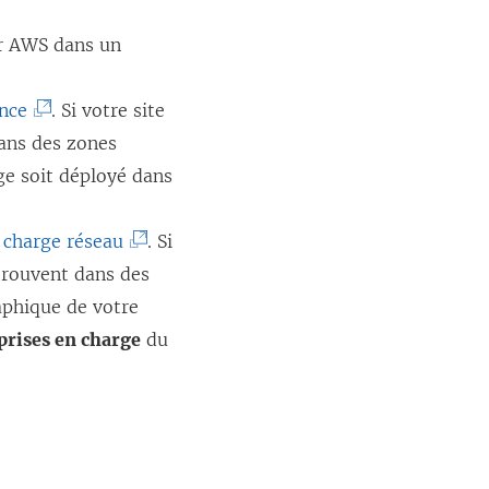
ar AWS dans un
(
ance
. Si votre site
L
dans des zones
e
ge soit déployé dans
l
i
(
e charge réseau
. Si
e
L
 trouvent dans des
n
e
aphique de votre
s
l
prises en charge
du
’
i
o
e
u
n
v
s