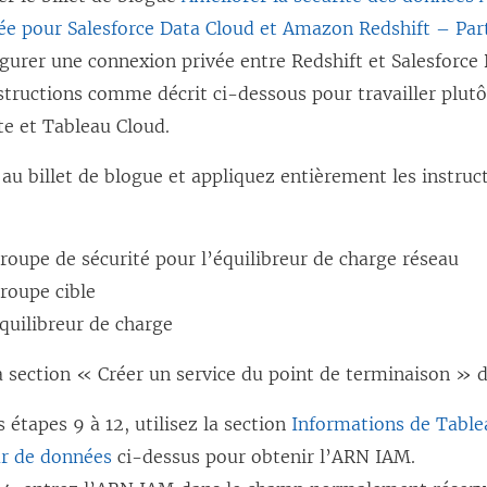
a
ée pour Salesforce Data Cloud et Amazon Redshift – Part
n
urer une connexion privée entre Redshift et Salesforce 
s
structions comme décrit ci-dessous pour travailler plut
u
te et Tableau Cloud.
n
e
u billet de blogue et appliquez entièrement les instruc
n
o
roupe de sécurité pour l’équilibreur de charge réseau
u
roupe cible
v
quilibreur de charge
e
l
a section « Créer un service du point de terminaison » d
l
s étapes 9 à 12, utilisez la section
Informations de Table
e
ur de données
ci-dessus pour obtenir l’ARN IAM.
f