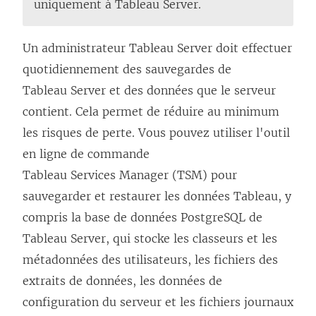
uniquement à Tableau Server.
i
e
Un administrateur Tableau Server doit effectuer
n
quotidiennement des sauvegardes de
s
Tableau Server et des données que le serveur
’
contient. Cela permet de réduire au minimum
o
les risques de perte. Vous pouvez utiliser l'outil
u
en ligne de commande
v
Tableau Services Manager (TSM) pour
r
sauvegarder et restaurer les données Tableau, y
e
compris la base de données PostgreSQL de
d
Tableau Server, qui stocke les classeurs et les
a
métadonnées des utilisateurs, les fichiers des
n
extraits de données, les données de
s
configuration du serveur et les fichiers journaux
u