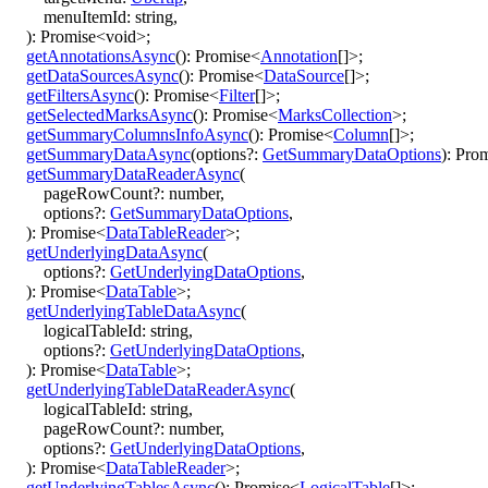
menuItemId
:
string
,
)
:
Promise
<
void
>
;
getAnnotationsAsync
()
:
Promise
<
Annotation
[]
>
;
getDataSourcesAsync
()
:
Promise
<
DataSource
[]
>
;
getFiltersAsync
()
:
Promise
<
Filter
[]
>
;
getSelectedMarksAsync
()
:
Promise
<
MarksCollection
>
;
getSummaryColumnsInfoAsync
()
:
Promise
<
Column
[]
>
;
getSummaryDataAsync
(
options
?:
GetSummaryDataOptions
)
:
Prom
getSummaryDataReaderAsync
(
pageRowCount
?:
number
,
options
?:
GetSummaryDataOptions
,
)
:
Promise
<
DataTableReader
>
;
getUnderlyingDataAsync
(
options
?:
GetUnderlyingDataOptions
,
)
:
Promise
<
DataTable
>
;
getUnderlyingTableDataAsync
(
logicalTableId
:
string
,
options
?:
GetUnderlyingDataOptions
,
)
:
Promise
<
DataTable
>
;
getUnderlyingTableDataReaderAsync
(
logicalTableId
:
string
,
pageRowCount
?:
number
,
options
?:
GetUnderlyingDataOptions
,
)
:
Promise
<
DataTableReader
>
;
getUnderlyingTablesAsync
()
:
Promise
<
LogicalTable
[]
>
;