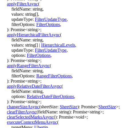
applyFilterAsync
(
fieldName
:
string
,
values
:
string
[]
,
updateType
:
FilterUpdateType
,
filterOptions
:
FilterOptions
,
)
:
Promise
<
string
>
;
applyHierarchicalFilterAsync
(
fieldName
:
string
,
values
:
string
[]
|
HierarchicalLevels
,
updateType
:
FilterUpdateType
,
options
:
FilterOptions
,
)
:
Promise
<
string
>
;
applyRangeFilterAsync
(
fieldName
:
string
,
filterOptions
:
RangeFilterOptions
,
)
:
Promise
<
string
>
;
applyRelativeDateFilterAsync
(
fieldName
:
string
,
options
:
RelativeDateFilterOptions
,
)
:
Promise
<
string
>
;
changeSizeAsync
(
sheetSize
:
SheetSize
)
:
Promise
<
SheetSize
>
;
clearFilterAsync
(
fieldName
:
string
)
:
Promise
<
string
>
;
clearSelectedMarksAsync
()
:
Promise
<
void
>
;
executeContextMenuAsync
(
targetMenu
:
Ubertip
,