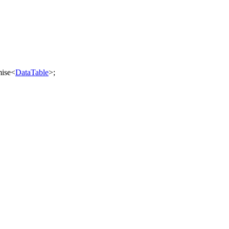
ise
<
DataTable
>
;