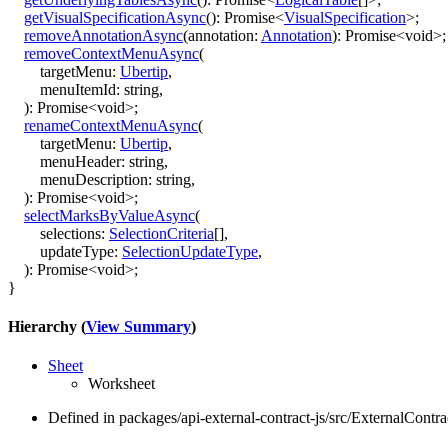
getVisualSpecificationAsync
()
:
Promise
<
VisualSpecification
>
;
removeAnnotationAsync
(
annotation
:
Annotation
)
:
Promise
<
void
>
;
removeContextMenuAsync
(
targetMenu
:
Ubertip
,
menuItemId
:
string
,
)
:
Promise
<
void
>
;
renameContextMenuAsync
(
targetMenu
:
Ubertip
,
menuHeader
:
string
,
menuDescription
:
string
,
)
:
Promise
<
void
>
;
selectMarksByValueAsync
(
selections
:
SelectionCriteria
[]
,
updateType
:
SelectionUpdateType
,
)
:
Promise
<
void
>
;
}
Hierarchy (
View Summary
)
Sheet
Worksheet
Defined in packages/api-external-contract-js/src/ExternalContr