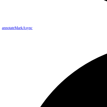
annotate
Mark
Async