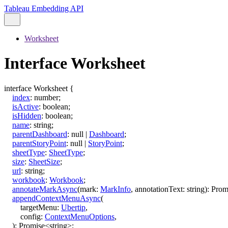
Tableau Embedding API
Worksheet
Interface Worksheet
interface
Worksheet
{
index
:
number
;
isActive
:
boolean
;
isHidden
:
boolean
;
name
:
string
;
parentDashboard
:
null
|
Dashboard
;
parentStoryPoint
:
null
|
StoryPoint
;
sheetType
:
SheetType
;
size
:
SheetSize
;
url
:
string
;
workbook
:
Workbook
;
annotateMarkAsync
(
mark
:
MarkInfo
,
annotationText
:
string
)
:
Prom
appendContextMenuAsync
(
targetMenu
:
Ubertip
,
config
:
ContextMenuOptions
,
)
:
Promise
<
string
>
;