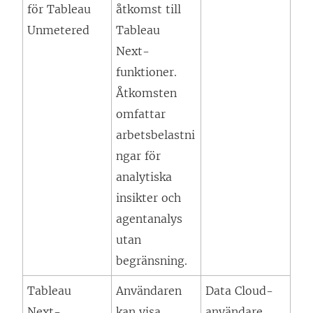
för Tableau
åtkomst till
Unmetered
Tableau
Next
-
funktioner.
Åtkomsten
omfattar
arbetsbelastni
ngar för
analytiska
insikter och
agentanalys
utan
begränsning.
Tableau
Användaren
Data Cloud-
Next
-
kan visa
användare