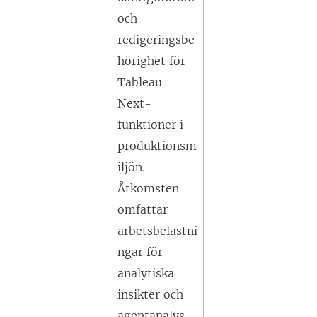
e
och
t
redigeringsbe
t
hörighet för
n
Tableau
y
Next
-
t
funktioner i
t
produktionsm
f
iljön.
ö
Åtkomsten
n
omfattar
s
arbetsbelastni
t
ngar för
e
analytiska
r
insikter och
)
agentanalys