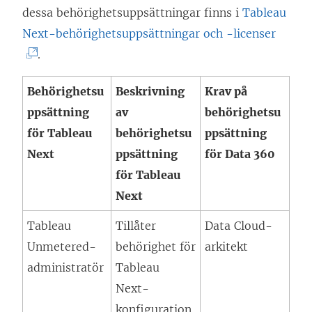
dessa behörighetsuppsättningar finns i
Tableau
(
Next
-behörighetsuppsättningar och -licenser
L
.
ä
Behörighetsu
Beskrivning
Krav på
n
ppsättning
av
behörighetsu
k
för
Tableau
behörighetsu
ppsättning
e
Next
ppsättning
för Data 360
n
för
Tableau
ö
Next
p
p
Tableau
Tillåter
Data Cloud-
n
Unmetered-
behörighet för
arkitekt
a
administratör
Tableau
s
Next
-
i
konfiguration