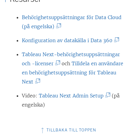
Behörighetsuppsättningar för Data Cloud
(
(på engelska)
L
(
Konfiguration av datakälla i Data 360
ä
L
n
Tableau Next
-behörighetsuppsättningar
ä
k
(
och -licenser
och
Tilldela en användare
n
e
L
en behörighetsuppsättning för
Tableau
k
n
(
ä
Next
e
ö
L
n
n
(
Video:
Tableau Next
Admin Setup
(på
p
ä
k
ö
L
engelska)
p
n
e
p
ä
n
k
n
p
n
a
e
ö
TILLBAKA TILL TOPPEN
n
k
s