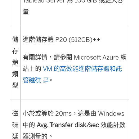
Tableau Server 為 100 GiB 或更大容
量
儲
進階儲存體 P20 (512GB)++
存
有關詳情，請參閱 Microsoft Azure 網
體
站上的
VM 的高效能進階儲存體和託
類
(
管磁碟
。
型
連
結
磁
小於或等於 20ms，這是由 Windows
在
碟
中
的
Avg. Transfer disk/sec
效能計數
新
延
器測量的。
視