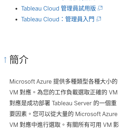
開
(
Tableau Cloud 管理員試用版
啟
(
連
Tableau Cloud：管理員入門
)
連
結
結
在
在
新
簡介
新
視
視
窗
Microsoft Azure 提供多種類型各種大小的
窗
開
VM 對應。為您的工作負載選取正確的 VM
開
啟
對應是成功部署 Tableau Server 的一個重
啟
)
要因素。您可以從大量的 Microsoft Azure
)
VM 對應中進行選取。有關所有可用 VM 影