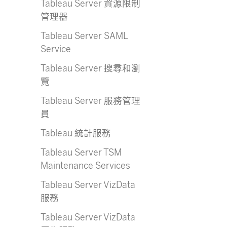
Tableau Server 資源限制
管理器
Tableau Server SAML
Service
Tableau Server 搜尋和瀏
覽
Tableau Server 服務管理
員
Tableau 統計服務
Tableau Server TSM
Maintenance Services
Tableau Server VizData
服務
Tableau Server VizData