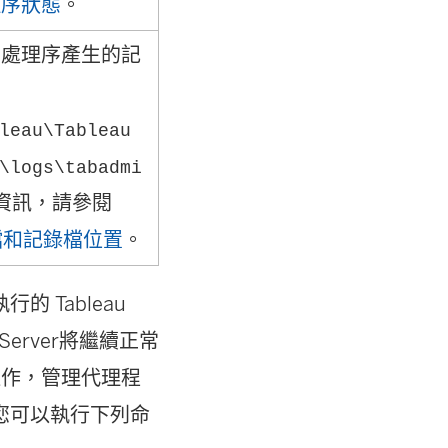
理序狀態
。
處理序產生的記
leau\Tableau
\logs\
tabadmi
資訊，請參閱
 記錄檔和記錄檔位置
。
 Tableau
Server將繼續正常
運作，管理代理程
您可以執行下列命