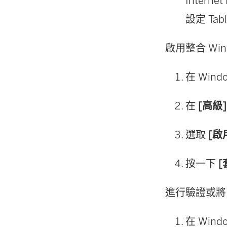
Inter
設定 Tab
啟用整合 Win
在 Win
在
[高級
選取
[啟
按一下
[
進行驗證或將 Ta
在 Win