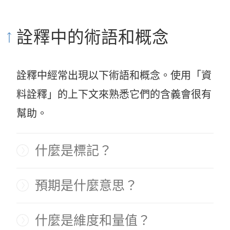
結
在
詮釋中的術語和概念
新
視
詮釋中經常出現以下術語和概念。使用「資
窗
料詮釋」的上下文來熟悉它們的含義會很有
開
幫助。
啟
)
什麼是標記？
預期是什麼意思？
什麼是維度和量值？