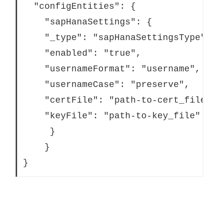
  "configEntities": {

	"sapHanaSettings": {

	"_type": "sapHanaSettingsType",

	"enabled": "true",

	"usernameFormat": "username",

	"usernameCase": "preserve",

	"certFile": "path-to-cert_file",

	"keyFile": "path-to-key_file"

	 }

	}

}		