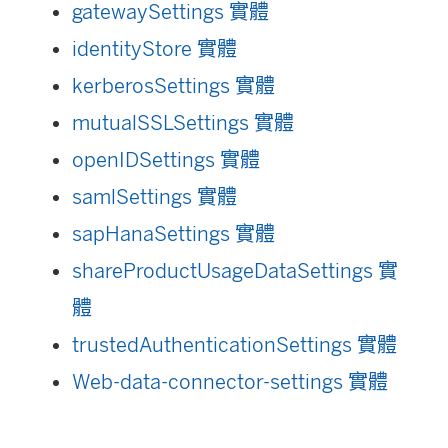
gatewaySettings 實體
identityStore 實體
kerberosSettings 實體
mutualSSLSettings 實體
openIDSettings 實體
samlSettings 實體
sapHanaSettings 實體
shareProductUsageDataSettings 實
體
trustedAuthenticationSettings 實體
Web-data-connector-settings 實體