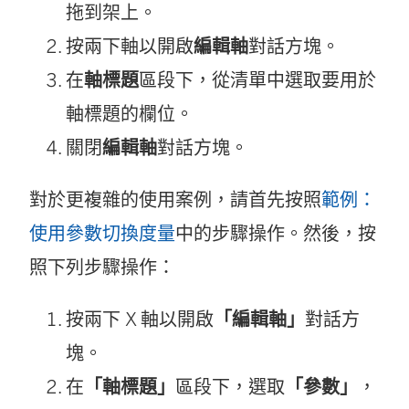
拖到架上。
按兩下軸以開啟
編輯軸
對話方塊。
在
軸標題
區段下，從清單中選取要用於
軸標題的欄位。
關閉
編輯軸
對話方塊。
對於更複雜的使用案例，請首先按照
範例：
使用參數切換度量
中的步驟操作。然後，按
照下列步驟操作：
按兩下 X 軸以開啟
「編輯軸」
對話方
塊。
在
「軸標題」
區段下，選取
「參數」
，