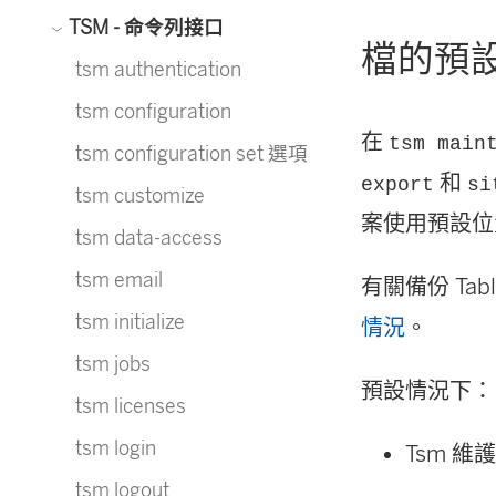
TSM - 命令列接口
檔的預
tsm authentication
tsm configuration
在
tsm main
tsm configuration set 選項
和
export
si
tsm customize
案使用預設位
tsm data-access
tsm email
有關備份 Tab
tsm initialize
情況
。
tsm jobs
預設情況下：
tsm licenses
tsm login
Tsm 維
tsm logout