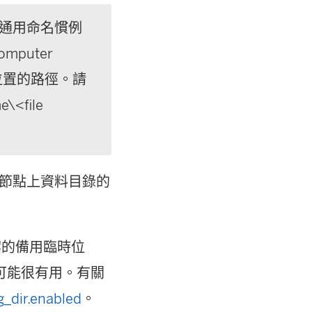
ws 通用命名慣例
puter
寫入位置的路徑。請
\<file
節點上資料目錄的
檔案的備用臨時位
可能很有用。有關
_dir.enabled
。