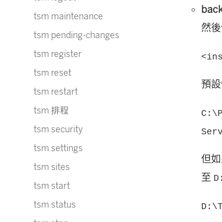
bac
tsm maintenance
然後
tsm pending-changes
tsm register
<in
tsm reset
預設
tsm restart
tsm 排程
C:\
tsm security
Ser
tsm settings
但如
tsm sites
至
D
tsm start
tsm status
D:\