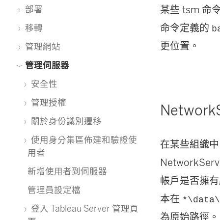
某些 tsm
部署
命令定義的
移轉
b
更位置。
管理網站
管理伺服器
安全性
管理授權
Networ
關於身份識別遷移
使用身分集區佈建和驗證使
在某些組織中
用者
NetworkSe
新增使用者到伺服器
帳戶是否擁有
管理員設定檔
本在
*\data
登入 Tableau Server 管理頁
為原始路徑。之