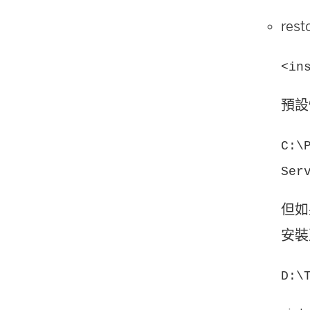
res
<in
預設
C:\
Ser
但如
安
D:\