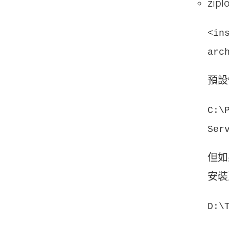
zip
<in
arc
預設
C:\
Ser
但如
安
D:\