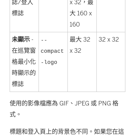
誌/登入
x 32，最
標誌
大 160 x
160
未顯示
-
最大 32
32 x 32
--
在巡覽窗
x 32
compact
格最小化
-logo
時顯示的
標誌
使用的影像檔應為 GIF、JPEG 或 PNG 格
式。
標題和登入頁上的背景色不同。如果您在這