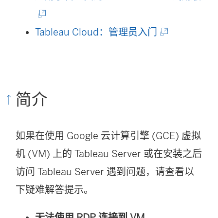
中
链
打
(
接
Tableau Cloud：管理员入门
开
链
在
)
接
新
在
窗
简介
新
口
窗
中
如果在使用 Google 云计算引擎 (GCE) 虚拟
口
打
机 (VM) 上的
Tableau Server
或在安装之后
中
开
访问
Tableau Server
遇到问题，请查看以
打
)
下疑难解答提示。
开
)
无法使用 RDP 连接到 VM