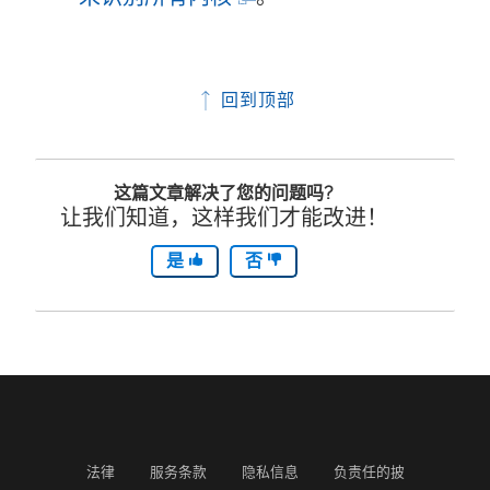
链
接
回到顶部
在
新
这篇文章解决了您的问题吗?
窗
让我们知道，这样我们才能改进！
口
是
否
中
打
开
)
法律
服务条款
隐私信息
负责任的披