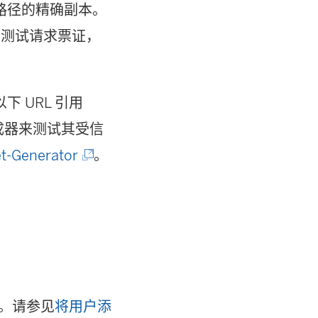
路径的精确副本。
户测试请求票证，
 URL 引用
生成器来测试其受信
(
et-Generator
。
链
接
在
新
窗
户。请参见
将用户添
口