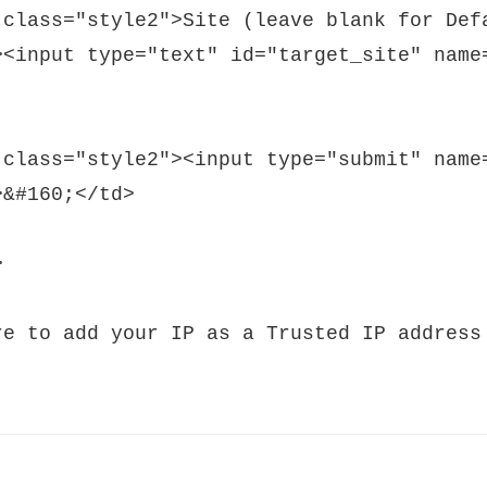
 class="style2">Site (leave blank for Def
><input type="text" id="target_site" name=
 class="style2"><input type="submit" name
&#160;</td>



re to add your IP as a Trusted IP address 