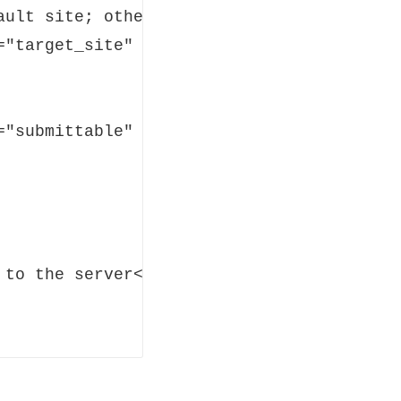
ault site; otherwise enter the site name)<
"target_site" value="" /></td>

="submittable" value="Get Ticket" /></td>

to the server</h4>
