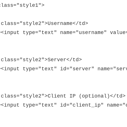
lass="style1">

 class="style2">Username</td>

><input type="text" name="username" value=
 class="style2">Server</td>

><input type="text" id="server" name="serv
 class="style2">Client IP (optional)</td>

><input type="text" id="client_ip" name="c