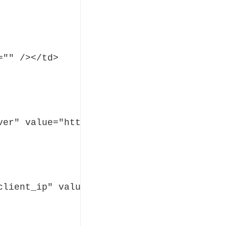
"" /></td>

er" value="https://" /></td>

lient_ip" value="" /></td>
