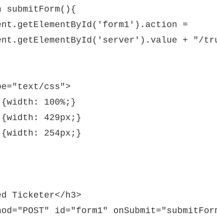
 submitForm(){

ent.getElementById('form1').action =

ent.getElementById('server').value + "/tru
e="text/css">

{width: 100%;}

{width: 429px;}

{width: 254px;}

d Ticketer</h3>

hod="POST" id="form1" onSubmit="submitForm