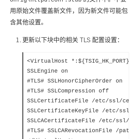
用原始文件覆盖新文件，因为新文件可能包
含其他设置。
更新以下块中的相关 TLS 配置设置：
<VirtualHost *:${TSIG_HK_PORT}>

SSLEngine on

#TLS# SSLHonorCipherOrder on

#TLS# SSLCompression off

SSLCertificateFile /etc/ssl/certs
SSLCertificateKeyFile /etc/ssl/pr
SSLCACertificateFile /etc/ssl/cer
#TLS# SSLCARevocationFile /path/t