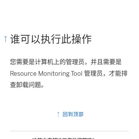
链
接
在
谁可以执行此操作
新
窗
您需要是计算机上的管理员，并且需要是
口
Resource Monitoring Tool
管理员，才能排
中
查卸载问题。
打
开
)
回到顶部