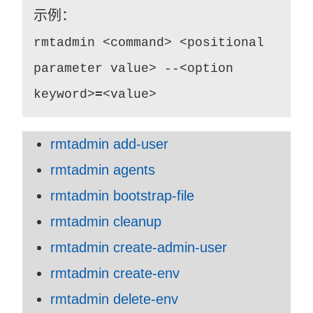
示例：
rmtadmin <command> <positional
parameter value> --<option
keyword>
=
<value>
rmtadmin add-user
rmtadmin agents
rmtadmin bootstrap-file
rmtadmin cleanup
rmtadmin create-admin-user
rmtadmin create-env
rmtadmin delete-env