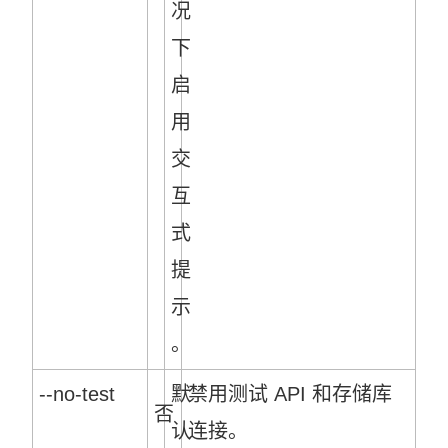
况
下
启
用
交
互
式
提
示
。
--no-test
默
禁用测试 API 和存储库
否
认
连接。