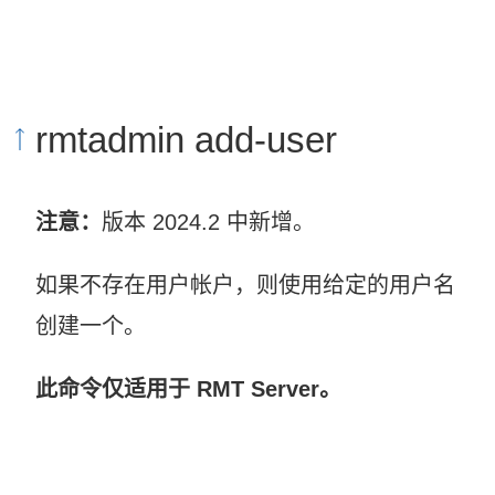
链
接
在
rmtadmin add-user
新
窗
注意：
版本 2024.2 中新增。
口
中
如果不存在用户帐户，则使用给定的用户名
打
创建一个。
开
此命令仅适用于 RMT Server。
)