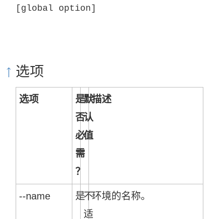
[global option]
选项
选项
是
默
描述
否
认
必
值
需
？
--name
是
不
环境的名称。
适