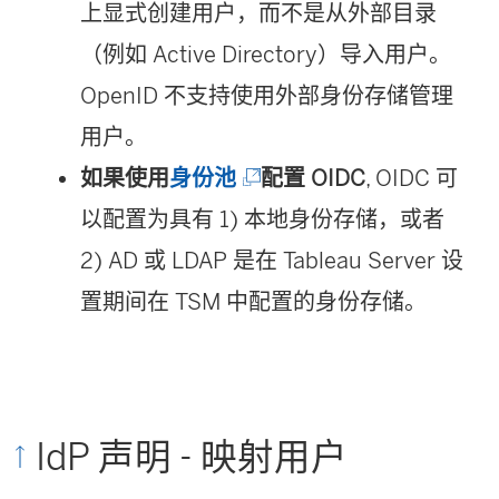
上显式创建用户，而不是从外部目录
（例如 Active Directory）导入用户。
OpenID 不支持使用外部身份存储管理
用户。
(
如果使用
身份池
配置 OIDC
, OIDC 可
链
以配置为具有 1) 本地身份存储，或者
接
2) AD 或 LDAP 是在 Tableau Server 设
在
置期间在 TSM 中配置的身份存储。
新
窗
口
IdP 声明 - 映射用户
中