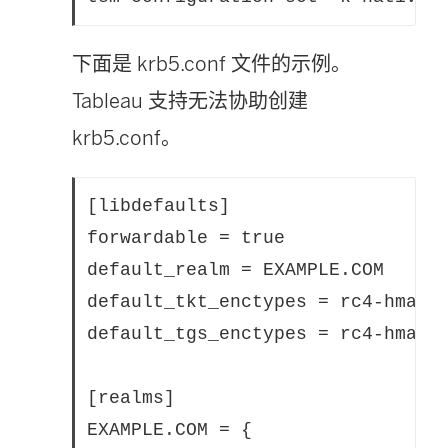
窗
口
下面是 krb5.conf 文件的示例。
中
Tableau 支持无法协助创建
打
krb5.conf。
开
)
[libdefaults]

forwardable = true

default_realm = EXAMPLE.COM

default_tkt_enctypes = rc4-hmac

default_tgs_enctypes = rc4-hmac

[realms]

EXAMPLE.COM = {
