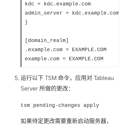
kdc = kdc.example.com

admin_server = kdc.example.com

}

[domain_realm]

.example.com = EXAMPLE.COM

example.com = EXAMPLE.COM
运行以下 TSM 命令，应用对 Tableau
Server 所做的更改：
tsm pending-changes apply
如果待定更改需要重新启动服务器，