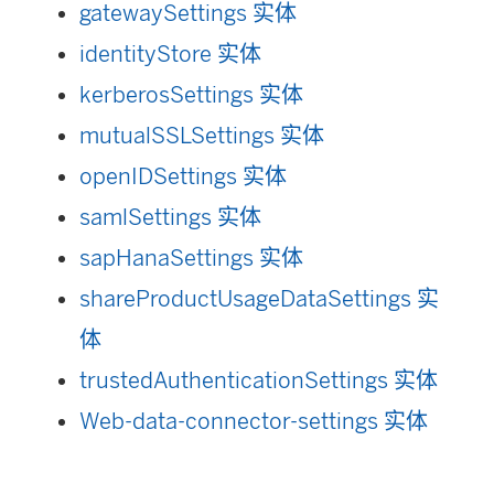
gatewaySettings 实体
identityStore 实体
kerberosSettings 实体
mutualSSLSettings 实体
openIDSettings 实体
samlSettings 实体
sapHanaSettings 实体
shareProductUsageDataSettings 实
体
trustedAuthenticationSettings 实体
Web-data-connector-settings 实体