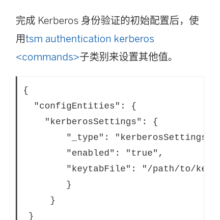
完成 Kerberos 身份验证的初始配置后，使
用
tsm authentication kerberos
<commands>
子类别来设置其他值。
{

  "configEntities": {

	"kerberosSettings": {

		"_type": "kerberosSettingsType",

		"enabled": "true",

		"keytabFile": "/path/to/keytab_file"

        }

     }			
