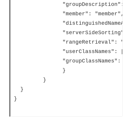
			   "groupDescription": "groupdescription",

			   "member": "member",

			   "distinguishedNameAttribute": "",

			   "serverSideSorting": "",

			   "rangeRetrieval": "",

			   "userClassNames": ["inetOrgPerson","someClass2"],

			   "groupClassNames": ["groupOfUniqueNames1","groupOfUniqueNames2"]

			   }

		 }

  }

}			
