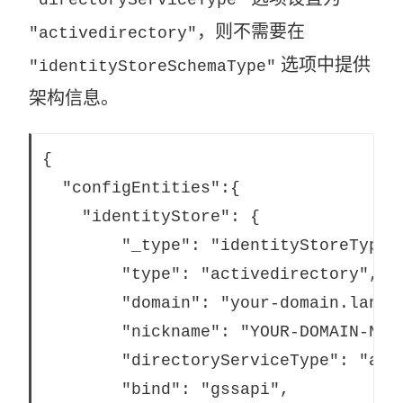
"directoryServiceType"
，则不需要在
"activedirectory"
选项中提供
"identityStoreSchemaType"
架构信息。
{

  "configEntities":{

    "identityStore": {

		"_type": "identityStoreType",

		"type": "activedirectory",

		"domain": "your-domain.lan",

		"nickname": "YOUR-DOMAIN-NICKNAME",

		"directoryServiceType": "activedirectory",

		"bind": "gssapi",
