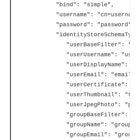
			"bind": "simple",

			"username": "cn=username,dc=your,dc=domain",

			"password": "password",

			"identityStoreSchemaType": {

			   "userBaseFilter": "(objectClass=inetOrgPerson)",

			   "userUsername": "user",

			   "userDisplayName": "displayname",

			   "userEmail": "email",

			   "userCertificate": "certificate",

			   "userThumbnail": "thumbnail",

			   "userJpegPhoto": "photo",

			   "groupBaseFilter": "(objectClass=groupofNames)",

			   "groupName": "groupname",

			   "groupEmail": "groupemail",
