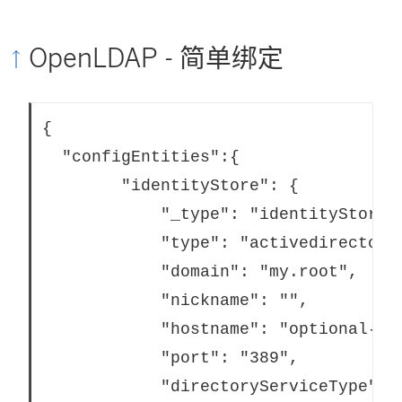
OpenLDAP - 简单绑定
{

  "configEntities":{

		"identityStore": {

			"_type": "identityStoreType",

			"type": "activedirectory",

			"domain": "my.root",

			"nickname": "",

			"hostname": "optional-ldap-server",

			"port": "389",

			"directoryServiceType": "openldap",
