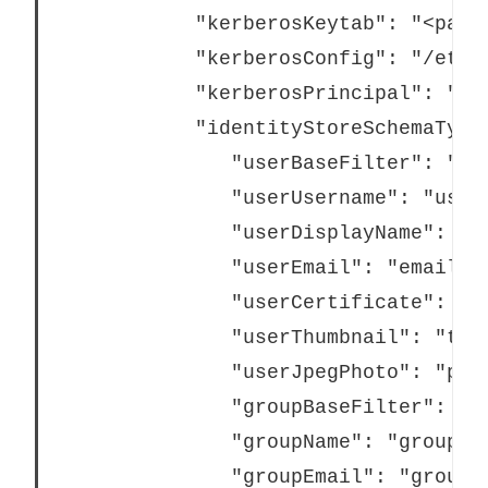
			"kerberosKeytab": "<path to local key tab file>",

			"kerberosConfig": "/etc/krb5.conf",

			"kerberosPrincipal": "your-principal@YOUR.DOMAIN",

			"identityStoreSchemaType": {

			   "userBaseFilter": "(objectClass=inetOrgPerson)",

			   "userUsername": "user",

			   "userDisplayName": "displayname",

			   "userEmail": "email",

			   "userCertificate": "certificate",

			   "userThumbnail": "thumbnail",

			   "userJpegPhoto": "photo",

			   "groupBaseFilter": "(objectClass=groupofNames)",

			   "groupName": "groupname",

			   "groupEmail": "groupemail",
