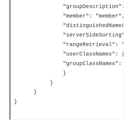
			   "groupDescription": "groupdescription",

			   "member": "member",

			   "distinguishedNameAttribute": "",

			   "serverSideSorting": "",

			   "rangeRetrieval": "",

			   "userClassNames": ["inetOrgPerson","someClass2"],

			   "groupClassNames": ["groupOfUniqueNames1","groupOfUniqueNames2"]

			   }

		   }			

	  }			

}
