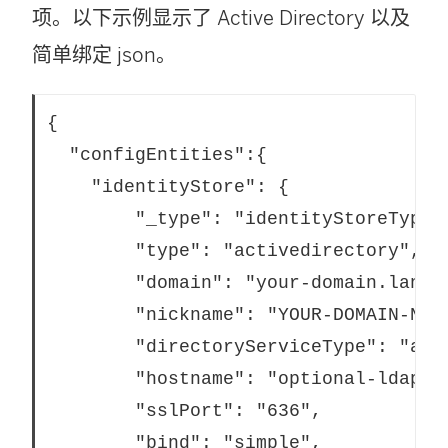
项。以下示例显示了 Active Directory 以及
简单绑定 json。
{

  "configEntities":{

	"identityStore": {

		"_type": "identityStoreType",

		"type": "activedirectory",

		"domain": "your-domain.lan",

		"nickname": "YOUR-DOMAIN-NICKNAME",

		"directoryServiceType": "activedirectory",

		"hostname": "optional-ldap-server", 

		"sslPort": "636",

		"bind": "simple",
